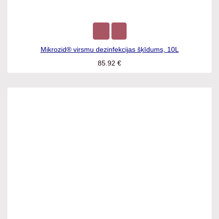
Mikrozid® virsmu dezinfekcijas šķīdums, 10L
85.92
€