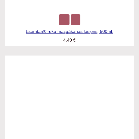
Esemtan® roku mazgāšanas losjons, 500ml.
4.49
€