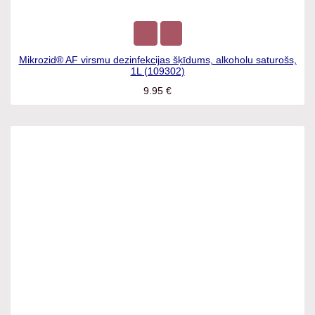
Mikrozid® AF virsmu dezinfekcijas šķīdums, alkoholu
saturošs, 1L (109302)
9.95
€