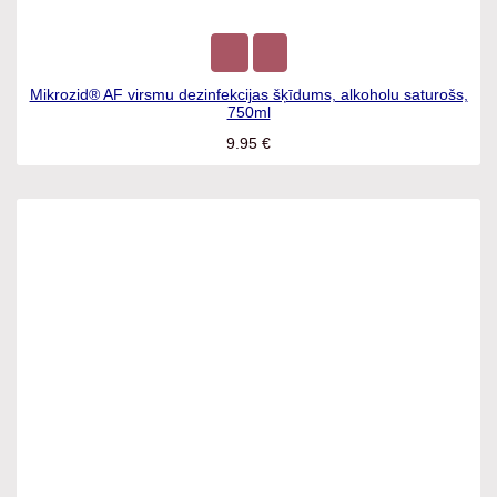
Mikrozid® AF virsmu dezinfekcijas šķīdums, alkoholu
saturošs, 750ml
9.95
€