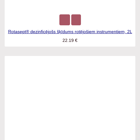
Rotasept® dezinficējošs šķīdums rotējošiem instrumentiem,
2L
22.19
€