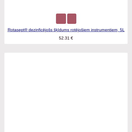
Rotasept® dezinficējošs šķīdums rotējošiem instrumentiem,
5L
52.31
€