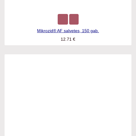
Mikrozid® AF salvetes, 150 gab.
12.71
€