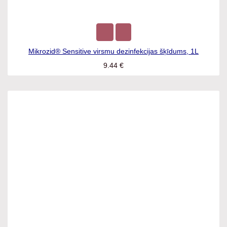
Mikrozid® Sensitive virsmu dezinfekcijas šķīdums, 1L
9.44
€