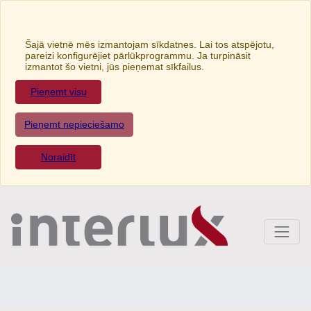
Šajā vietnē mēs izmantojam sīkdatnes. Lai tos atspējotu,
pareizi konfigurējiet pārlūkprogrammu. Ja turpināsit
izmantot šo vietni, jūs pieņemat sīkfailus.
Pieņemt visu
Pieņemt nepieciešamo
Noraidīt