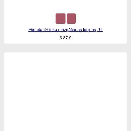
Esemtan® roku mazgāšanas losjons, 1L
6.87
€