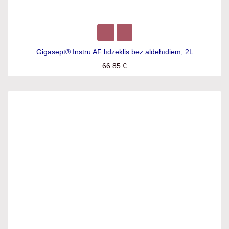
Gigasept® Instru AF līdzeklis bez aldehīdiem, 2L
66.85
€