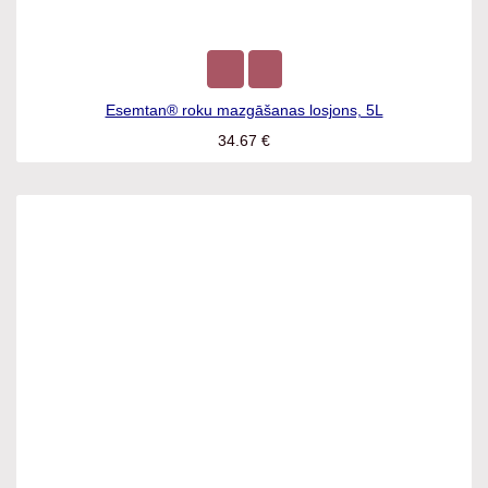
Esemtan® roku mazgāšanas losjons, 5L
34.67
€