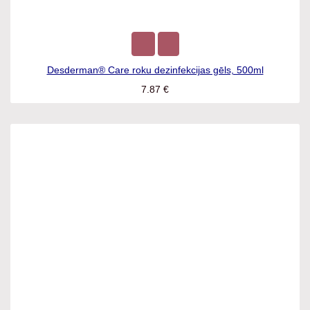
Desderman® Care roku dezinfekcijas gēls, 500ml
7.87
€