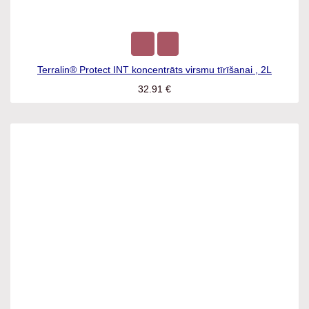
Terralin® Protect INT koncentrāts virsmu tīrīšanai , 2L
32.91
€