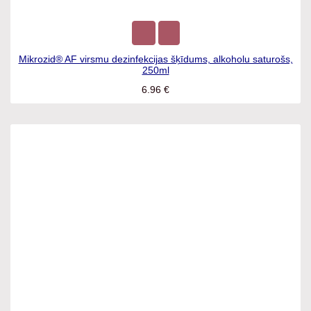
Mikrozid® AF virsmu dezinfekcijas šķīdums, alkoholu
saturošs, 250ml
6.96
€