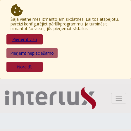
Šajā vietnē mēs izmantojam sīkdatnes. Lai tos atspējotu,
pareizi konfigurējiet pārlūkprogrammu. Ja turpināsit
izmantot šo vietni, jūs pieņemat sīkfailus.
Pieņemt visu
Pieņemt nepieciešamo
Noraidīt