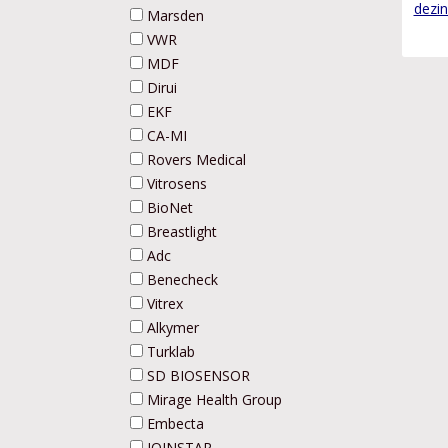
dezin
Marsden
VWR
MDF
Dirui
EKF
CA-MI
Rovers Medical
Vitrosens
BioNet
Breastlight
Adc
Benecheck
Vitrex
Alkymer
Turklab
SD BIOSENSOR
Mirage Health Group
Embecta
JOINSTAR