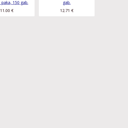
s paka, 150 gab.
gab.
11.00
€
12.71
€