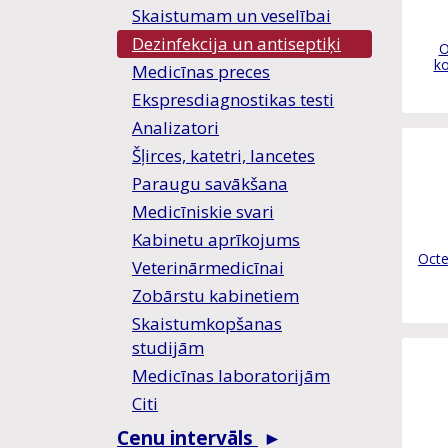
Skaistumam un veselībai
Dezinfekcija un antiseptiķi
O
ko
Medicīnas preces
Ekspresdiagnostikas testi
Analizatori
Šļirces, katetri, lancetes
Paraugu savākšana
Medicīniskie svari
Kabinetu aprīkojums
Oct
Veterinārmedicīnai
Zobārstu kabinetiem
Skaistumkopšanas
studijām
Medicīnas laboratorijām
Citi
Cenu intervāls
►
0
0