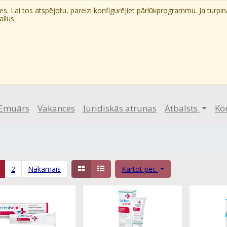
. Lai tos atspējotu, pareizi konfigurējiet pārlūkprogrammu. Ja turpin
ilus.
Emuārs
Vakances
Juridiskās atrunas
Atbalsts
Ko
2
Nākamais
Kārtot pēc