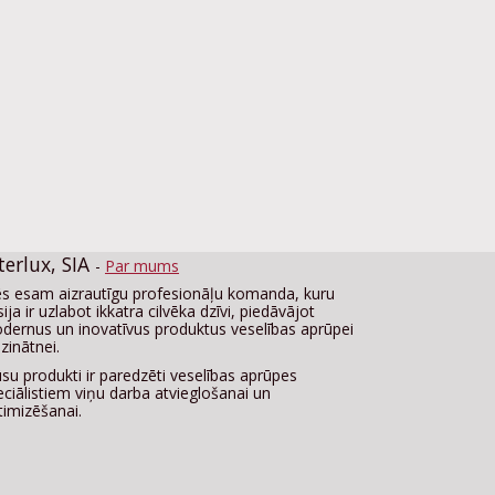
terlux, SIA
-
Par mums
s esam aizrautīgu profesionāļu komanda, kuru
ija ir uzlabot ikkatra cilvēka dzīvi, piedāvājot
dernus un inovatīvus produktus veselības aprūpei
zinātnei.
su produkti ir paredzēti veselības aprūpes
eciālistiem viņu darba atvieglošanai un
timizēšanai.