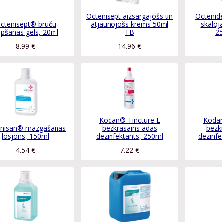
Octenisept aizsargājošs un
Octenid
ctenisept® brūču
atjaunojošs krēms 50ml
skaloja
pšanas gēls, 20ml
TB
2
8.99
€
14.96
€
Kodan® Tincture E
Kodan
enisan® mazgāšanās
bezkrāsains ādas
bezk
losjons, 150ml
dezinfektants, 250ml
dezinfe
4.54
€
7.22
€