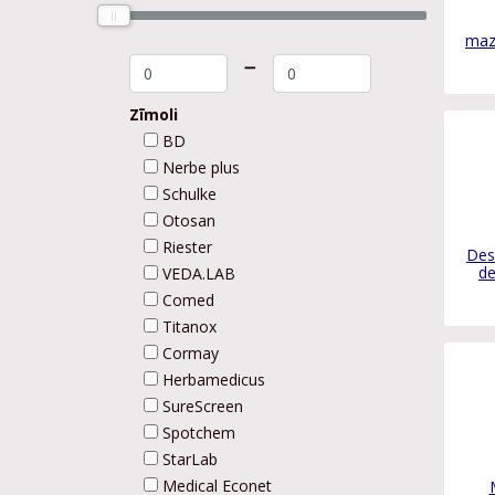
maz
➖
Zīmoli
BD
Nerbe plus
Schulke
Otosan
Riester
Des
de
VEDA.LAB
Comed
Titanox
Cormay
Herbamedicus
SureScreen
Spotchem
StarLab
Medical Econet