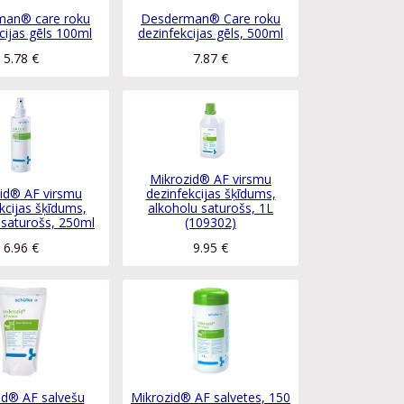
man® care roku
Desderman® Care roku
cijas gēls 100ml
dezinfekcijas gēls, 500ml
5.78
€
7.87
€
Mikrozid® AF virsmu
id® AF virsmu
dezinfekcijas šķīdums,
kcijas šķīdums,
alkoholu saturošs, 1L
 saturošs, 250ml
(109302)
6.96
€
9.95
€
id® AF salvešu
Mikrozid® AF salvetes, 150