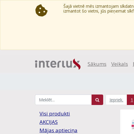
Šajā vietnē mēs izmantojam sīkdatnes
izmantot šo vietni, jūs pieņemat sīkfa
Sākums
Veikals
Iepriek.
1
Visi produkti
AKCIJAS
Mājas aptieciņa