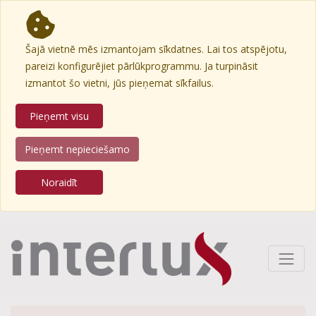
Šajā vietnē mēs izmantojam sīkdatnes. Lai tos atspējotu,
pareizi konfigurējiet pārlūkprogrammu. Ja turpināsit
izmantot šo vietni, jūs pieņemat sīkfailus.
Pieņemt visu
Pieņemt nepieciešamo
Noraidīt