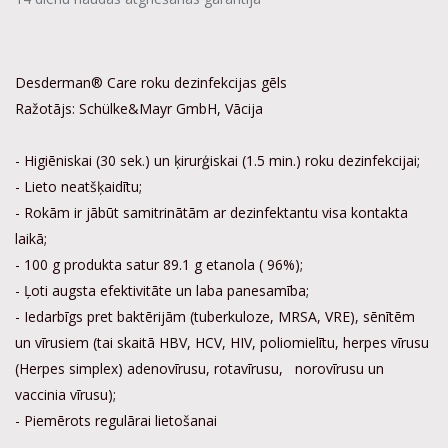
Desderman® Care roku dezinfekcijas gēls
Ražotājs: Schülke&Mayr GmbH, Vācija
- Higiēniskai (30 sek.) un ķirurģiskai (1.5 min.) roku dezinfekcijai;
- Lieto neatšķaidītu;
- Rokām ir jābūt samitrinātām ar dezinfektantu visa kontakta
laikā;
- 100 g produkta satur 89.1 g etanola ( 96%);
- Ļoti augsta efektivitāte un laba panesamība;
- Iedarbīgs pret baktērijām (tuberkuloze, MRSA, VRE), sēnītēm
un vīrusiem (tai skaitā HBV, HCV, HIV, poliomielītu, herpes vīrusu
(Herpes simplex) adenovīrusu, rotavīrusu, norovīrusu un
vaccinia vīrusu);
- Piemērots regulārai lietošanai