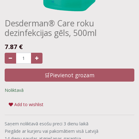
Desderman® Care roku
dezinfekcijas gēls, 500ml
7.87
€
🛒Pievienot grozam
Noliktavā
Add to wishlist
Saņem noliktavā esošu preci 3 dienu laikā
Piegāde ar kurjeru vai pakomātiem visā Latvijā
14 dienu naudas atgriešanas garantija