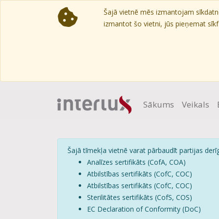
Šajā vietnē mēs izmantojam sīkdatnes
izmantot šo vietni, jūs pieņemat sīkfa
Sākums
Veikals
Šajā tīmekļa vietnē varat pārbaudīt partijas derīg
Analīzes sertifikāts (CofA, COA)
Atbilstības sertifikāts (CofC, COC)
Atbilstības sertifikāts (CofC, COC)
Sterilitātes sertifikāts (CofS, COS)
EC Declaration of Conformity (DoC)