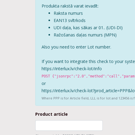
Produkta rakstā varat ievadīt:
Raksta numurs
EAN13 svītrkods
UDI daļa, kas sākas ar 01.. (UDI-DI)
Ražošanas daļas numurs (MPN)
Also you need to enter Lot number.
If you want to integrate this check to your syst
https://interlux.lv/
check-lot/info
POST {"jsonrpc":"2.0","method":"call","param
or
https://interlux.lv/
check-lot?prod_article=PPP&l
Where PPP is for Article field, LLL is for lot and 123456 i
Product article