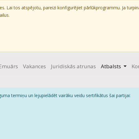
. Lai tos atspējotu, pareizi konfigurējiet pārlūkprogrammu. Ja turpin
ilus.
Emuārs
Vakances
Juridiskās atrunas
Atbalsts
Ko
uma termiņu un lejupielādēt vairāku veidu sertifikātus šai partijai: