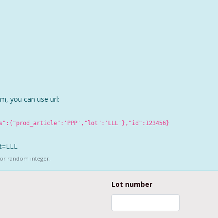
em, you can use url:
s":{"prod_article":'PPP',"lot":'LLL'},"id":123456}
ot=LLL
s for random integer.
Lot number