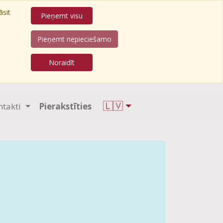
āsit
Pieņemt visu
Pieņemt nepieciešamo
Noraidīt
🇱🇻
ntakti
Pierakstīties