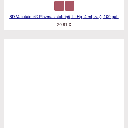
BD Vacutainer® Plazmas stobriņš, Li-Hp, 4 ml, zaļš, 100 gab
20.81
€