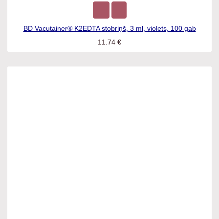
BD Vacutainer® K2EDTA stobriņš, 3 ml, violets, 100 gab
11.74
€