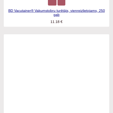
BD Vacutainer® Vakumstobru turētājs, vienreizlietojams, 250
gab
11.18
€