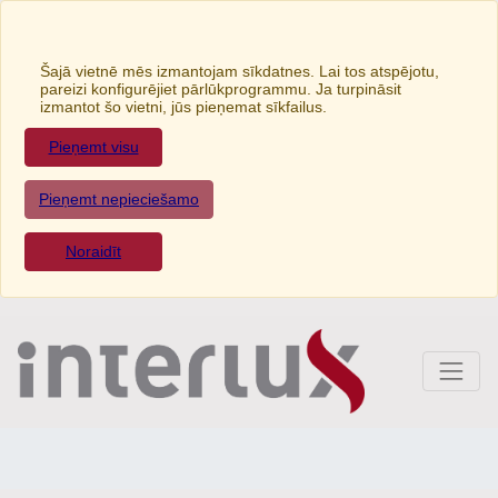
Šajā vietnē mēs izmantojam sīkdatnes. Lai tos atspējotu,
pareizi konfigurējiet pārlūkprogrammu. Ja turpināsit
izmantot šo vietni, jūs pieņemat sīkfailus.
Pieņemt visu
Pieņemt nepieciešamo
Noraidīt