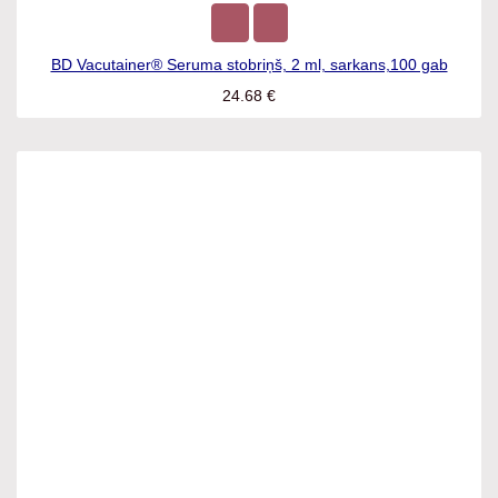
BD Vacutainer® Seruma stobriņš, 2 ml, sarkans,100 gab
24.68
€