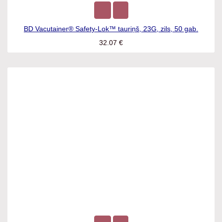
BD Vacutainer® Safety-Lok™ tauriņš, 23G, zils, 50 gab.
32.07
€