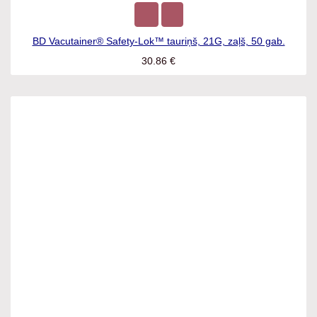
BD Vacutainer® Safety-Lok™ tauriņš, 21G, zaļš, 50 gab.
30.86
€