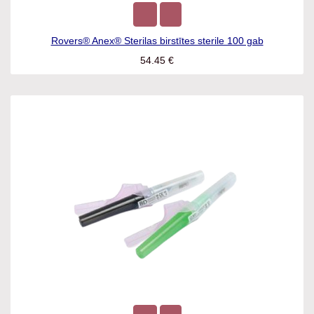
Rovers® Anex® Sterilas birstītes sterile 100 gab
54.45
€