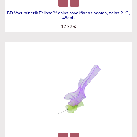
BD Vacutainer® Eclipse™ asins savākšanas adatas, zaļas
21G, 48gab
12.22
€