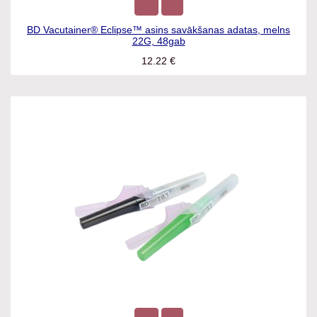
BD Vacutainer® Eclipse™ asins savākšanas adatas, melns
22G, 48gab
12.22
€