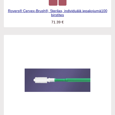
Rovers® Cervex-Brush®, Sterilas, individuālā iepakojumā100
birstītes
71.39
€