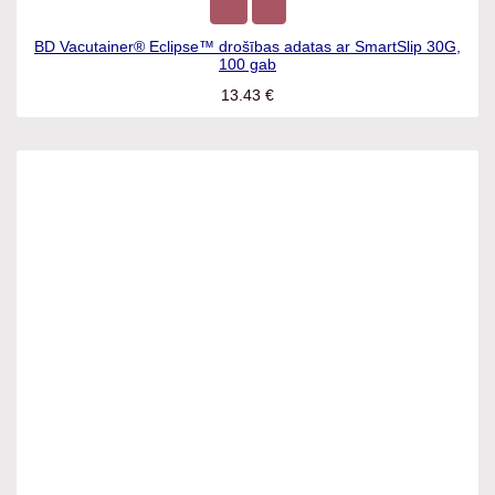
BD Vacutainer® Eclipse™ drošības adatas ar SmartSlip 30G,
100 gab
13.43
€