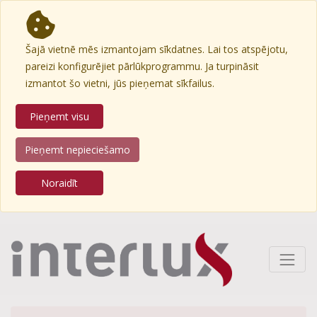
Šajā vietnē mēs izmantojam sīkdatnes. Lai tos atspējotu,
pareizi konfigurējiet pārlūkprogrammu. Ja turpināsit
izmantot šo vietni, jūs pieņemat sīkfailus.
Pieņemt visu
Pieņemt nepieciešamo
Noraidīt