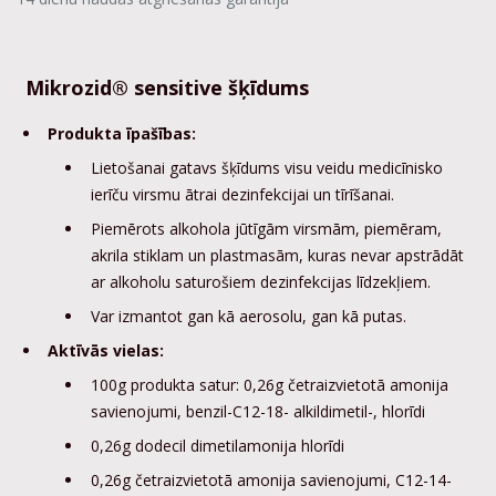
Mikrozid® sensitive šķīdums
Produkta īpašības:
Lietošanai gatavs šķīdums visu veidu medicīnisko
ierīču virsmu ātrai dezinfekcijai un tīrīšanai.
Piemērots alkohola jūtīgām virsmām, piemēram,
akrila stiklam un plastmasām, kuras nevar apstrādāt
ar alkoholu saturošiem dezinfekcijas līdzekļiem.
Var izmantot gan kā aerosolu, gan kā putas.
Aktīvās vielas:
100g produkta satur: 0,26g četraizvietotā amonija
savienojumi, benzil-C12-18- alkildimetil-, hlorīdi
0,26g dodecil dimetilamonija hlorīdi
0,26g četraizvietotā amonija savienojumi, C12-14-