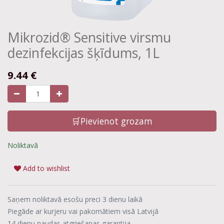
Mikrozid® Sensitive virsmu
dezinfekcijas šķīdums, 1L
9.44
€
🛒Pievienot grozam
Noliktavā
Add to wishlist
Saņem noliktavā esošu preci 3 dienu laikā
Piegāde ar kurjeru vai pakomātiem visā Latvijā
14 dienu naudas atgriešanas garantija