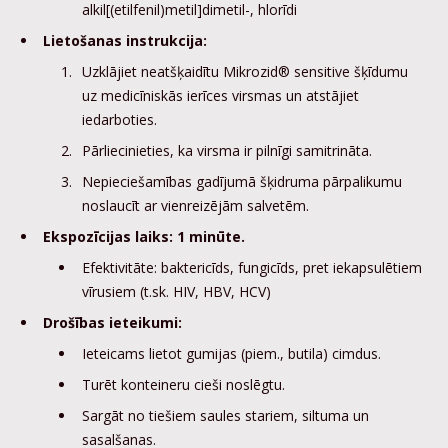
alkil[(etilfenil)metil]dimetil-, hlorīdi
Lietošanas instrukcija:
Uzklājiet neatšķaidītu Mikrozid® sensitive šķīdumu
uz medicīniskās ierīces virsmas un atstājiet
iedarboties.
Pārliecinieties, ka virsma ir pilnīgi samitrināta.
Nepieciešamības gadījumā šķidruma pārpalikumu
noslaucīt ar vienreizējām salvetēm.
Ekspozīcijas laiks: 1 minūte.
Efektivitāte: baktericīds, fungicīds, pret iekapsulētiem
vīrusiem (t.sk. HIV, HBV, HCV)
Drošības ieteikumi:
Ieteicams lietot gumijas (piem., butila) cimdus.
Turēt konteineru cieši noslēgtu.
Sargāt no tiešiem saules stariem, siltuma un
sasalšanas.