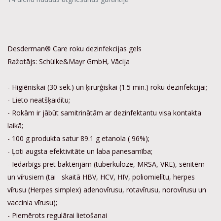
Desderman® Care roku dezinfekcijas gels
Ražotājs: Schülke&Mayr GmbH, Vācija
- Higiēniskai (30 sek.) un ķirurģiskai (1.5 min.) roku dezinfekcijai;
- Lieto neatšķaidītu;
- Rokām ir jābūt samitrinātām ar dezinfektantu visa kontakta
laikā;
- 100 g produkta satur 89.1 g etanola ( 96%);
- Ļoti augsta efektivitāte un laba panesamība;
- Iedarbīgs pret baktērijām (tuberkuloze, MRSA, VRE), sēnītēm
un vīrusiem (tai skaitā HBV, HCV, HIV, poliomielītu, herpes
vīrusu (Herpes simplex) adenovīrusu, rotavīrusu, norovīrusu un
vaccinia vīrusu);
- Piemērots regulārai lietošanai