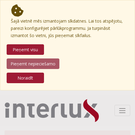
Šajā vietnē mēs izmantojam sīkdatnes. Lai tos atspējotu,
pareizi konfigurējiet pārlūkprogrammu. Ja turpināsit
izmantot šo vietni, jūs pieņemat sīkfailus.
Pieņemt visu
Pieņemt nepieciešamo
Noraidīt