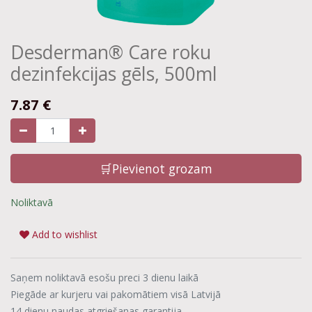
Desderman® Care roku
dezinfekcijas gēls, 500ml
7.87
€
🛒Pievienot grozam
Noliktavā
Add to wishlist
Saņem noliktavā esošu preci 3 dienu laikā
Piegāde ar kurjeru vai pakomātiem visā Latvijā
14 dienu naudas atgriešanas garantija