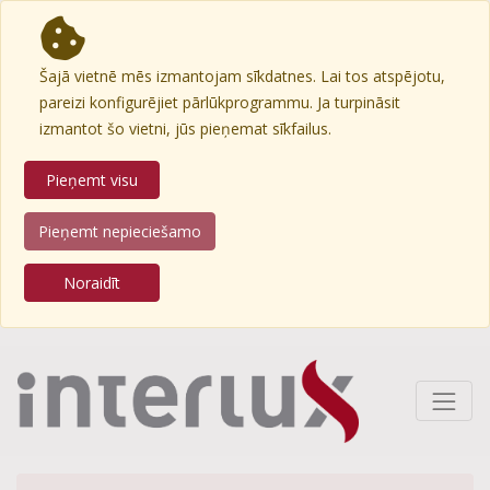
Šajā vietnē mēs izmantojam sīkdatnes. Lai tos atspējotu,
pareizi konfigurējiet pārlūkprogrammu. Ja turpināsit
izmantot šo vietni, jūs pieņemat sīkfailus.
Pieņemt visu
Pieņemt nepieciešamo
Noraidīt