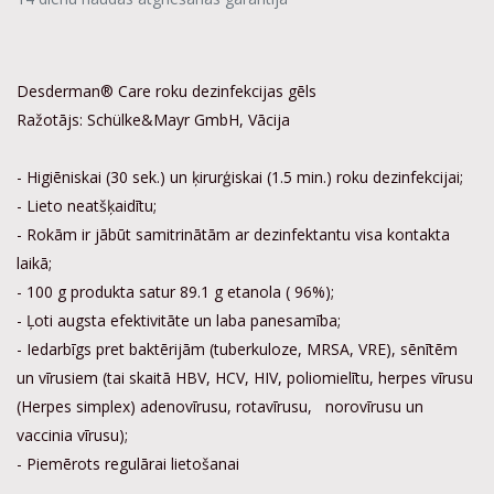
Desderman® Care roku dezinfekcijas gēls
Ražotājs: Schülke&Mayr GmbH, Vācija
- Higiēniskai (30 sek.) un ķirurģiskai (1.5 min.) roku dezinfekcijai;
- Lieto neatšķaidītu;
- Rokām ir jābūt samitrinātām ar dezinfektantu visa kontakta
laikā;
- 100 g produkta satur 89.1 g etanola ( 96%);
- Ļoti augsta efektivitāte un laba panesamība;
- Iedarbīgs pret baktērijām (tuberkuloze, MRSA, VRE), sēnītēm
un vīrusiem (tai skaitā HBV, HCV, HIV, poliomielītu, herpes vīrusu
(Herpes simplex) adenovīrusu, rotavīrusu, norovīrusu un
vaccinia vīrusu);
- Piemērots regulārai lietošanai