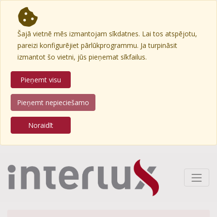
Šajā vietnē mēs izmantojam sīkdatnes. Lai tos atspējotu,
pareizi konfigurējiet pārlūkprogrammu. Ja turpināsit
izmantot šo vietni, jūs pieņemat sīkfailus.
Pieņemt visu
Pieņemt nepieciešamo
Noraidīt