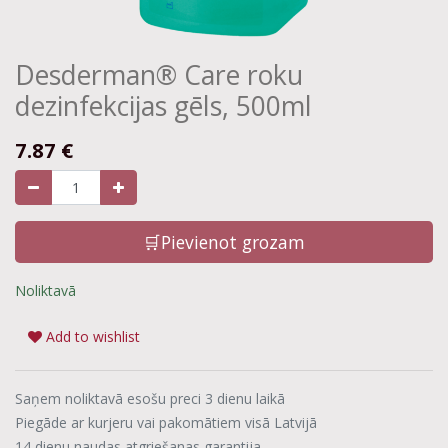
Desderman® Care roku
dezinfekcijas gēls, 500ml
7.87
€
🛒Pievienot grozam
Noliktavā
Add to wishlist
Saņem noliktavā esošu preci 3 dienu laikā
Piegāde ar kurjeru vai pakomātiem visā Latvijā
14 dienu naudas atgriešanas garantija