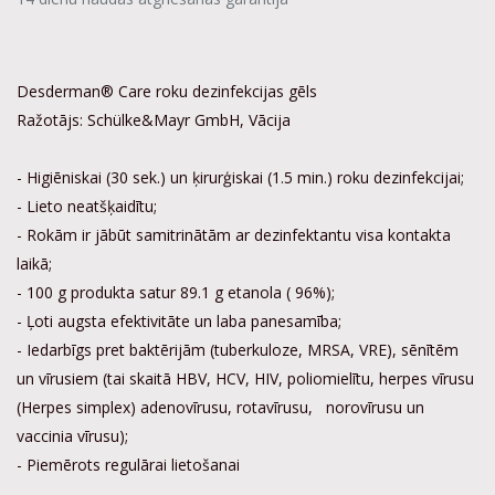
Desderman® Care roku dezinfekcijas gēls
Ražotājs: Schülke&Mayr GmbH, Vācija
- Higiēniskai (30 sek.) un ķirurģiskai (1.5 min.) roku dezinfekcijai;
- Lieto neatšķaidītu;
- Rokām ir jābūt samitrinātām ar dezinfektantu visa kontakta
laikā;
- 100 g produkta satur 89.1 g etanola ( 96%);
- Ļoti augsta efektivitāte un laba panesamība;
- Iedarbīgs pret baktērijām (tuberkuloze, MRSA, VRE), sēnītēm
un vīrusiem (tai skaitā HBV, HCV, HIV, poliomielītu, herpes vīrusu
(Herpes simplex) adenovīrusu, rotavīrusu, norovīrusu un
vaccinia vīrusu);
- Piemērots regulārai lietošanai