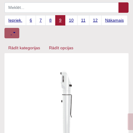
Iepriek.
6
7
8
9
10
11
12
Nākamais
Rādīt kategorijas
Rādīt opcijas