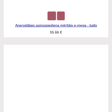
Aneroidālais asinsspiediena mērītājs e-mega - balts
55.66
€