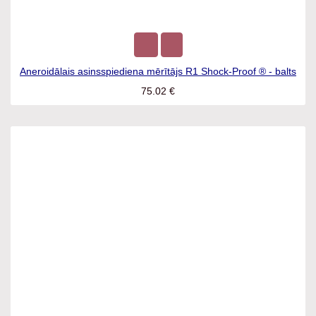
Aneroidālais asinsspiediena mērītājs R1 Shock-Proof ® - balts
75.02
€