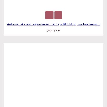
Automātisks asinsspiediena mērītājs RBP-100, mobile version
286.77
€