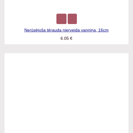
Nerūsējoša tērauda nierveida vanniņa, 16cm
6.05
€