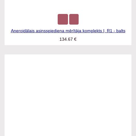
Aneroidālais asinsspiediena mērītāja komplekts I, R1 - balts
134.67
€