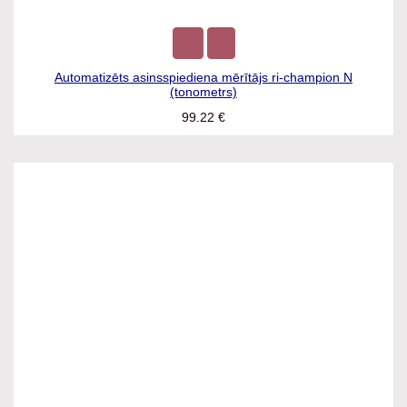
Automatizēts asinsspiediena mērītājs ri-champion N
(tonometrs)
99.22
€