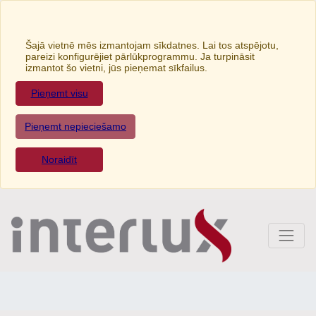
Šajā vietnē mēs izmantojam sīkdatnes. Lai tos atspējotu,
pareizi konfigurējiet pārlūkprogrammu. Ja turpināsit
izmantot šo vietni, jūs pieņemat sīkfailus.
Pieņemt visu
Pieņemt nepieciešamo
Noraidīt