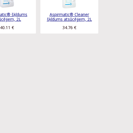
atic® šķīdums
Aspirmatic® Cleaner
ūcējiem, 2L
šķīdums atsūcējiem, 2L
40.11
€
34.76
€