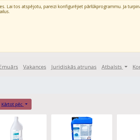
. Lai tos atspējotu, pareizi konfigurējiet pārlūkprogrammu. Ja turpin
ilus.
Emuārs
Vakances
Juridiskās atrunas
Atbalsts
Ko
Kārtot pēc