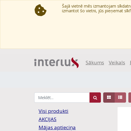
Šajā vietnē mēs izmantojam sīkdatnes
izmantot šo vietni, jūs pieņemat sīkfa
Sākums
Veikals
Visi produkti
AKCIJAS
Mājas aptieciņa