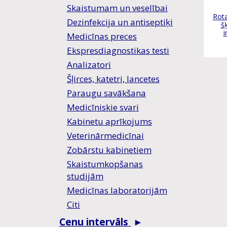
Skaistumam un veselībai
Rota
Dezinfekcija un antiseptiķi
š
i
Medicīnas preces
Ekspresdiagnostikas testi
Analizatori
Šļirces, katetri, lancetes
Paraugu savākšana
Medicīniskie svari
Kabinetu aprīkojums
Veterinārmedicīnai
Zobārstu kabinetiem
Skaistumkopšanas
studijām
Medicīnas laboratorijām
Citi
Cenu intervāls
►
0
0