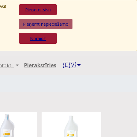
āsit
Pieņemt visu
Pieņemt nepieciešamo
Noraidīt
🇱🇻
ntakti
Pierakstīties