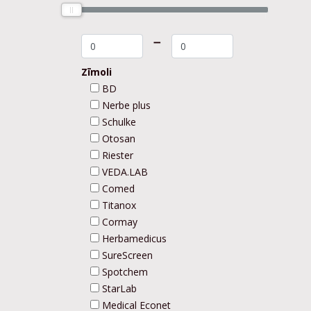
➖
Zīmoli
BD
Nerbe plus
Schulke
Otosan
Riester
VEDA.LAB
Comed
Titanox
Cormay
Herbamedicus
SureScreen
Spotchem
StarLab
Medical Econet