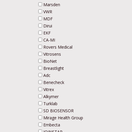
Marsden
VWR
MDF
Dirui
EKF
CA-MI
Rovers Medical
Vitrosens
BioNet
Breastlight
Adc
Benecheck
Vitrex
Alkymer
Turklab
SD BIOSENSOR
Mirage Health Group
Embecta
JOINSTAR