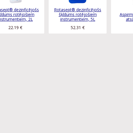
sept® dezinficējošs
Rotasept® dezinficējošs
ķīdums rotējošiem
šķīdums rotējošiem
Aspirm
nstrumentiem, 2L
instrumentiem, 5L
ats
22.19
€
52.31
€