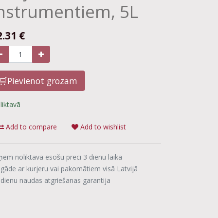
nstrumentiem, 5L
2.31
€
🛒Pievienot grozam
liktavā
Add to compare
Add to wishlist
ņem noliktavā esošu preci 3 dienu laikā
egāde ar kurjeru vai pakomātiem visā Latvijā
 dienu naudas atgriešanas garantija