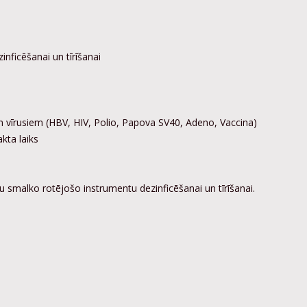
inficēšanai un tīrīšanai
 vīrusiem (HBV, HIV, Polio,
Papova SV40, Adeno, Vaccina)
kta laiks
u smalko rotējošo instrumentu dezinficēšanai un tīrīšanai.