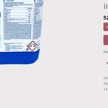
i
5
No
Sa
Pi
14