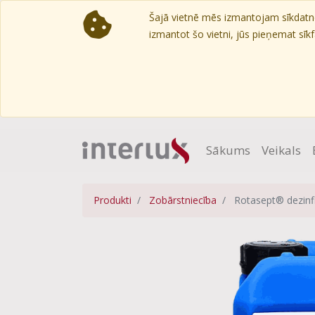
Šajā vietnē mēs izmantojam sīkdatnes
izmantot šo vietni, jūs pieņemat sīkfa
Sākums
Veikals
Produkti
Zobārstniecība
Rotasept® dezinf