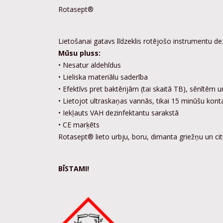
Rotasept®
Lietošanai gatavs līdzeklis rotējošo instrumentu dez
Mūsu pluss:
• Nesatur aldehīdus
• Lieliska materiālu saderība
• Efektīvs pret baktērijām (tai skaitā TB),
sēnītēm un
• Lietojot ultraskaņas vannās, tikai 15 minūšu konta
•
Iekļauts VAH dezinfektantu sarakstā
• CE marķēts
Rotasept® lieto urbju, boru, dimanta griežņu un cit
BĪSTAMI!