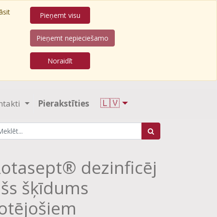
āsit
Pieņemt visu
Pieņemt nepieciešamo
Noraidīt
🇱🇻
ntakti
Pierakstīties
otasept® dezinficēj
šs šķīdums
otējošiem