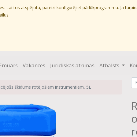
. Lai tos atspējotu, pareizi konfigurējiet pārlūkprogrammu. Ja turpin
ilus.
Emuārs
Vakances
Juridiskās atrunas
Atbalsts
Ko
icējošs šķīdums rotējošiem instrumentiem, 5L
R
o
r