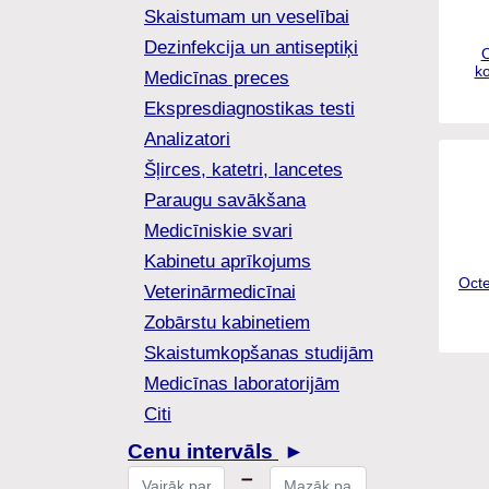
Skaistumam un veselībai
Dezinfekcija un antiseptiķi
O
ko
Medicīnas preces
Ekspresdiagnostikas testi
Analizatori
Šļirces, katetri, lancetes
Paraugu savākšana
Medicīniskie svari
Kabinetu aprīkojums
Oct
Veterinārmedicīnai
Zobārstu kabinetiem
Skaistumkopšanas
studijām
Medicīnas laboratorijām
Citi
Cenu intervāls
►