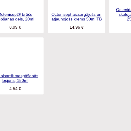
Octenisept aizsargājošs un
Octenid
ctenisept® brūču
atjaunojošs krēms 50ml
skaloja
pšanas gēls, 20ml
TB
2
8.99
€
14.96
€
enisan® mazgāšanās
losjons, 150ml
4.54
€