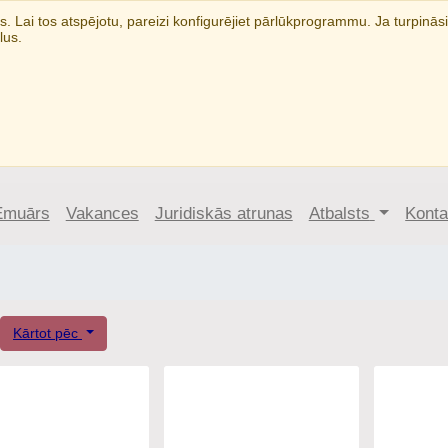
. Lai tos atspējotu, pareizi konfigurējiet pārlūkprogrammu. Ja turpin
ilus.
Emuārs
Vakances
Juridiskās atrunas
Atbalsts
Ko
Kārtot pēc