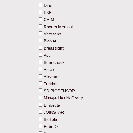
MDF
Dirui
EKF
CA-MI
Rovers Medical
Vitrosens
BioNet
Breastlight
Adc
Benecheck
Vitrex
Alkymer
Turklab
SD BIOSENSOR
Mirage Health Group
Embecta
JOINSTAR
BioTeke