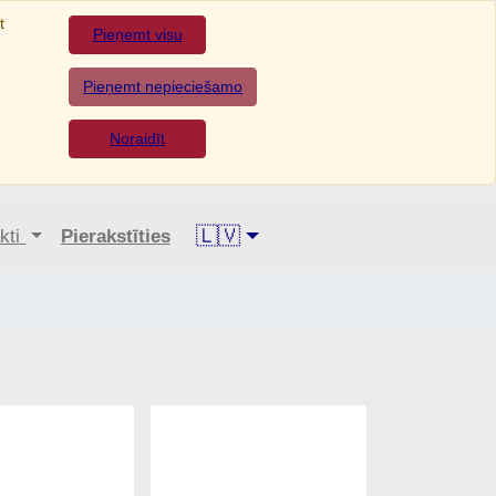
āsit
Pieņemt visu
Pieņemt nepieciešamo
Noraidīt
🇱🇻
ntakti
Pierakstīties