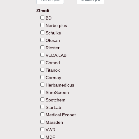
➖
Zīmoli
BD
Nerbe plus
Schulke
Otosan
Riester
VEDA.LAB
Comed
Titanox
Cormay
Herbamedicus
SureScreen
Spotchem
StarLab
Medical Econet
Marsden
VWR