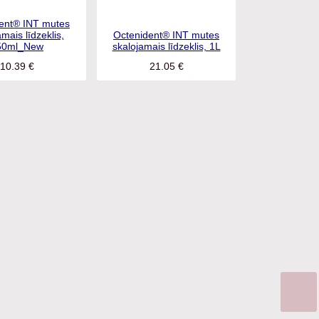
ent® INT mutes
mais līdzeklis,
Octenident® INT mutes
50ml_New
skalojamais līdzeklis, 1L
10.39
€
21.05
€