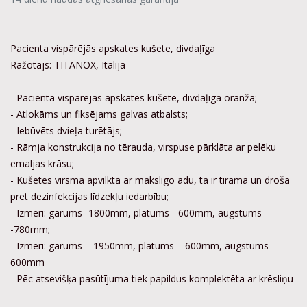
Pacienta vispārējās apskates kušete, divdaļīga
Ražotājs: TITANOX, Itālija
- Pacienta vispārējās apskates kušete, divdaļīga oranža;
- Atlokāms un fiksējams galvas atbalsts;
- Iebūvēts dvieļa turētājs;
- Rāmja konstrukcija no tērauda, virspuse pārklāta ar pelēku
emaljas krāsu;
- Kušetes virsma apvilkta ar mākslīgo ādu, tā ir tīrāma un droša
pret dezinfekcijas līdzekļu iedarbību;
- Izmēri: garums -1800mm, platums - 600mm, augstums
-780mm;
- Izmēri: garums – 1950mm, platums – 600mm, augstums –
600mm
- Pēc atsevišķa pasūtījuma tiek papildus komplektēta ar krēsliņu