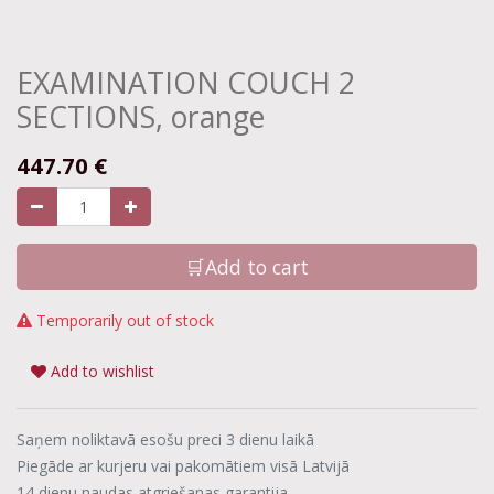
EXAMINATION COUCH 2
SECTIONS, orange
447.70
€
🛒Add to cart
Temporarily out of stock
Add to wishlist
Saņem noliktavā esošu preci 3 dienu laikā
Piegāde ar kurjeru vai pakomātiem visā Latvijā
14 dienu naudas atgriešanas garantija