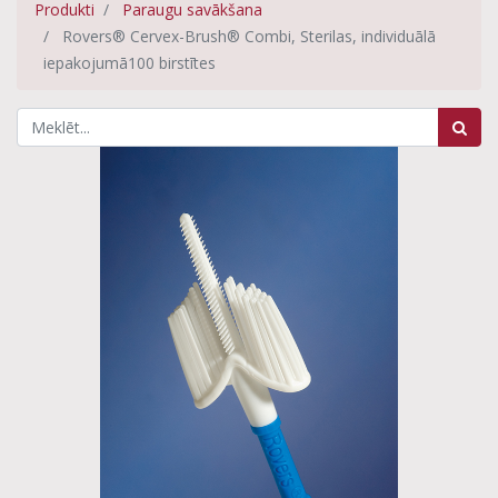
Produkti
Paraugu savākšana
Rovers® Cervex-Brush® Combi, Sterilas, individuālā
iepakojumā100 birstītes