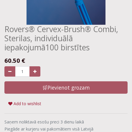
Rovers® Cervex-Brush® Combi,
Sterilas, individuālā
iepakojumā100 birstītes
60.50
€
🛒Pievienot grozam
Add to wishlist
Saņem noliktavā esošu preci 3 dienu laikā
Piegāde ar kurjeru vai pakomātiem visā Latvijā