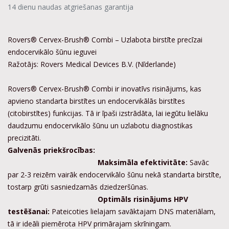
14 dienu naudas atgriešanas garantija
Rovers® Cervex-Brush® Combi – Uzlabota birstīte precīzai
endocervikālo šūnu ieguvei
Ražotājs: Rovers Medical Devices B.V. (Nīderlande)
Rovers® Cervex-Brush® Combi ir inovatīvs risinājums, kas
apvieno standarta birstītes un endocervikālās birstītes
(citobirstītes) funkcijas. Tā ir īpaši izstrādāta, lai iegūtu lielāku
daudzumu endocervikālo šūnu un uzlabotu diagnostikas
precizitāti.
Galvenās priekšrocības:
Maksimāla efektivitāte:
Savāc
par 2-3 reizēm vairāk endocervikālo šūnu nekā standarta birstīte,
tostarp grūti sasniedzamās dziedzeršūnas.
Optimāls risinājums HPV
testēšanai:
Pateicoties lielajam savāktajam DNS materiālam,
tā ir ideāli piemērota HPV primārajam skrīningam.