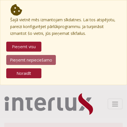
Šajā vietnē mēs izmantojam sīkdatnes. Lai tos atspējotu,
pareizi konfigurējiet pārlūkprogrammu. Ja turpināsit
izmantot šo vietni, jūs pieņemat sīkfailus.
Pieņemt visu
Pieņemt nepieciešamo
Noraidīt