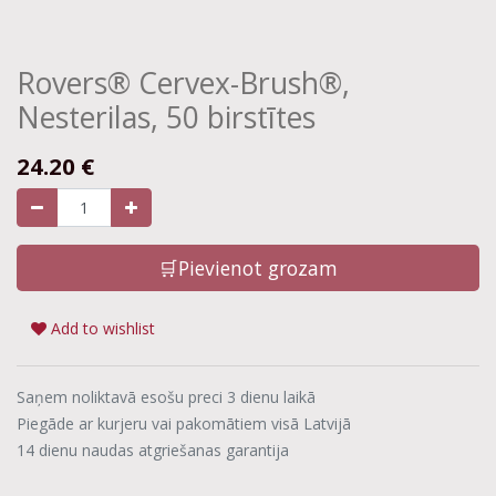
Rovers® Cervex-Brush®,
Nesterilas, 50 birstītes
24.20
€
🛒Pievienot grozam
Add to wishlist
Saņem noliktavā esošu preci 3 dienu laikā
Piegāde ar kurjeru vai pakomātiem visā Latvijā
14 dienu naudas atgriešanas garantija