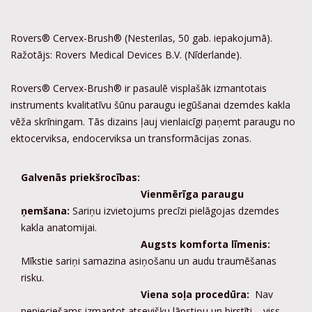
Rovers® Cervex-Brush® (Nesterilas, 50 gab. iepakojumā).
Ražotājs: Rovers Medical Devices B.V. (Nīderlande).
Rovers® Cervex-Brush® ir pasaulē visplašāk izmantotais
instruments kvalitatīvu šūnu paraugu iegūšanai dzemdes kakla
vēža skrīningam. Tās dizains ļauj vienlaicīgi paņemt paraugu no
ektocerviksa, endocerviksa un transformācijas zonas.
Galvenās priekšrocības:
Vienmērīga paraugu
ņemšana:
Sariņu izvietojums precīzi pielāgojas dzemdes
kakla anatomijai.
Augsts komforta līmenis:
Mīkstie sariņi samazina asiņošanu un audu traumēšanas
risku.
Viena soļa procedūra:
Nav
nepieciešams izmantot atsevišķu lāpstiņu un birstīti – viss