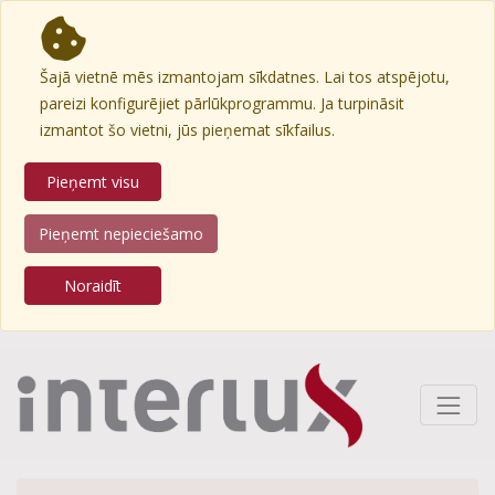
Šajā vietnē mēs izmantojam sīkdatnes. Lai tos atspējotu,
pareizi konfigurējiet pārlūkprogrammu. Ja turpināsit
izmantot šo vietni, jūs pieņemat sīkfailus.
Pieņemt visu
Pieņemt nepieciešamo
Noraidīt