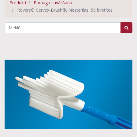
Produkti
Paraugu savākšana
Rovers® Cervex-Brush®, Nesterilas, 50 birstītes