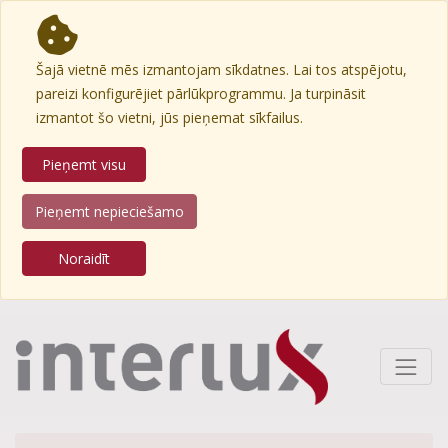
Šajā vietnē mēs izmantojam sīkdatnes. Lai tos atspējotu,
pareizi konfigurējiet pārlūkprogrammu. Ja turpināsit
izmantot šo vietni, jūs pieņemat sīkfailus.
Pieņemt visu
Pieņemt nepieciešamo
Noraidīt