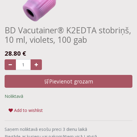
BD Vacutainer® K2EDTA stobriņš,
10 ml, violets, 100 gab
28.80
€
🛒Pievienot grozam
Noliktavā
Add to wishlist
Saņem noliktavā esošu preci 3 dienu laikā
Piegāde ar kurjeru vai pakomātiem visā Latvijā