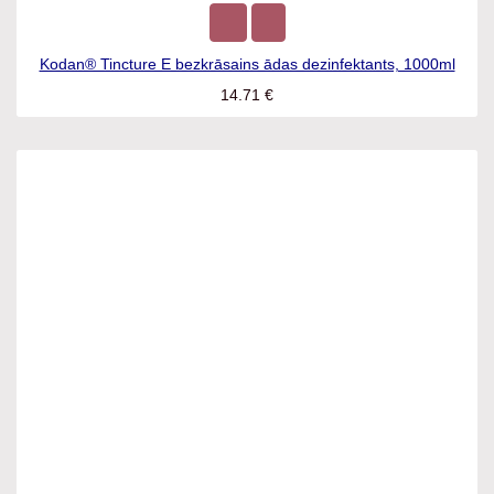
Kodan® Tincture E bezkrāsains ādas dezinfektants, 1000ml
14.71
€