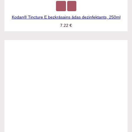
Kodan® Tincture E bezkrāsains ādas dezinfektants, 250ml
7.22
€