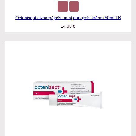
Octenisept aizsargājošs un atjaunojošs krēms 50ml TB
14.96
€