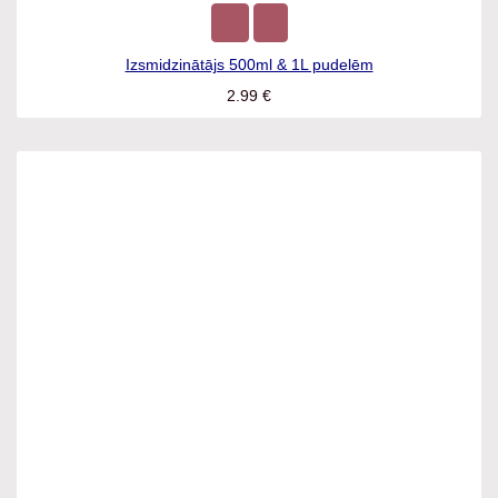
Izsmidzinātājs 500ml & 1L pudelēm
2.99
€