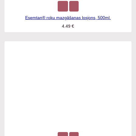
Esemtan® roku mazgāšanas losjons, 500ml.
4.49
€