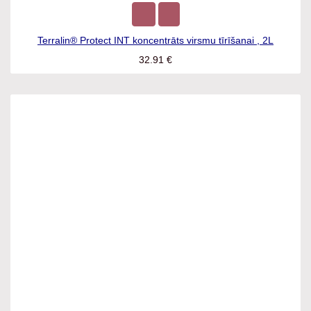
Terralin® Protect INT koncentrāts virsmu tīrīšanai , 2L
32.91
€