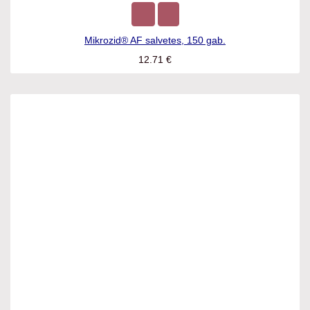
Mikrozid® AF salvetes, 150 gab.
12.71
€