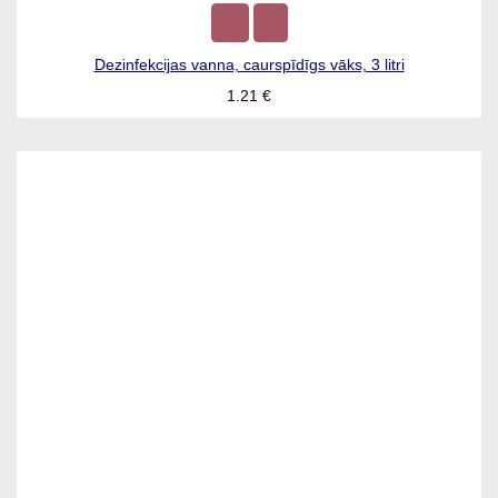
Dezinfekcijas vanna, caurspīdīgs vāks, 3 litri
1.21
€