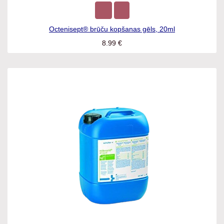
Octenisept® brūču kopšanas gēls, 20ml
8.99
€