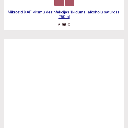
Mikrozid® AF virsmu dezinfekcijas šķīdums, alkoholu
saturošs, 250ml
6.96
€