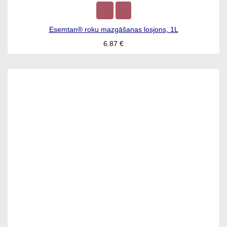
Esemtan® roku mazgāšanas losjons, 1L
6.87
€