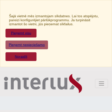
Šajā vietnē mēs izmantojam sīkdatnes. Lai tos atspējotu,
pareizi konfigurējiet pārlūkprogrammu. Ja turpināsit
izmantot šo vietni, jūs pieņemat sīkfailus.
Pieņemt visu
Pieņemt nepieciešamo
Noraidīt