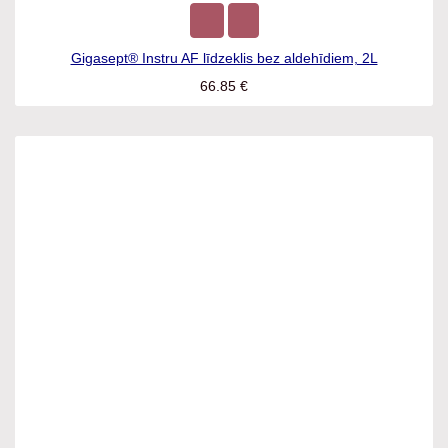
Gigasept® Instru AF līdzeklis bez aldehīdiem, 2L
66.85
€