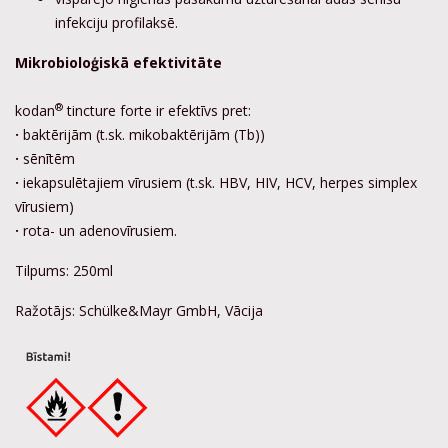
infekciju profilaksē.
Mikrobioloģiskā efektivitāte
®
kodan
tincture forte ir efektīvs pret:
·
baktērijām (t.sk. mikobaktērijām (Tb))
·
sēnītēm
·
iekapsulētajiem vīrusiem (t.sk. HBV, HIV, HCV, herpes simplex
vīrusiem)
·
rota- un adenovīrusiem.
Tilpums: 250ml
Ražotājs: Schülke&Mayr GmbH, Vācija