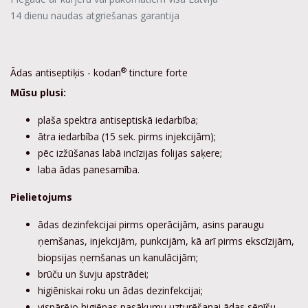
14 dienu naudas atgriešanas garantija
®
Ādas antiseptiķis - kodan
tincture forte
Mūsu plusi:
plaša spektra antiseptiskā iedarbība;
ātra iedarbība (15 sek. pirms injekcijām);
pēc izžūšanas labā incīzijas folijas saķere;
laba ādas panesamība.
Pielietojums
ādas dezinfekcijai pirms operācijām, asins paraugu
ņemšanas, injekcijām, punkcijām, kā arī pirms ekscīzijām,
biopsijas ņemšanas un kanulācijām;
brūču un šuvju apstrādei;
higiēniskai roku un ādas dezinfekcijai;
vispārējo higiēnas pasākumu uzturēšanai ādas sēnīšu