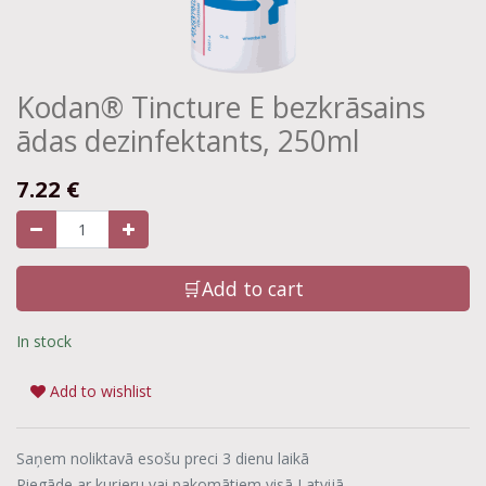
Kodan® Tincture E bezkrāsains
ādas dezinfektants, 250ml
7.22
€
🛒Add to cart
In stock
Add to wishlist
Saņem noliktavā esošu preci 3 dienu laikā
Piegāde ar kurjeru vai pakomātiem visā Latvijā