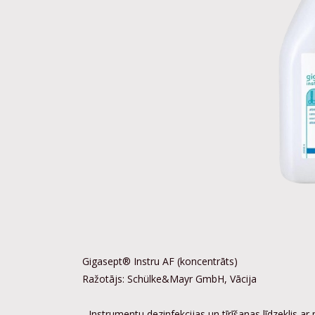
Gigasept® Instru AF (koncentrāts)
Ražotājs: Schülke&Mayr GmbH, Vācija
- Instrumentu dezinfekcijas un tīrīšanas līdzeklis ar