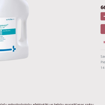
6
Sa
Pi
14
 plašu mikrobioloģisku efektivitāti un lielisku mazgāšanas spēju;