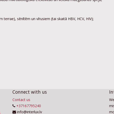
m terrae), sēnītēm un vīrusiem (tai skaitā HBV, HCV, HIV);
Connect with us
In
Contact us
We
+37167795240
mis
info@interlux.lv
mo