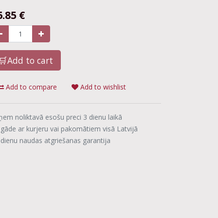
6.85
€
🛒Add to cart
Add to compare
Add to wishlist
ņem noliktavā esošu preci 3 dienu laikā
egāde ar kurjeru vai pakomātiem visā Latvijā
 dienu naudas atgriešanas garantija