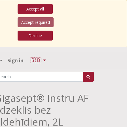
Accept all
Accept required
Decline
🇬🇧
Sign in
igasept® Instru AF
īdzeklis bez
ldehīdiem, 2L