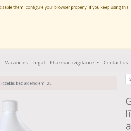
isable them, configure your browser properly. If you keep using this
g
Vacancies
Legal
Pharmacovigilance
Contact us
līdzeklis bez aldehīdiem, 2L
G
l
a