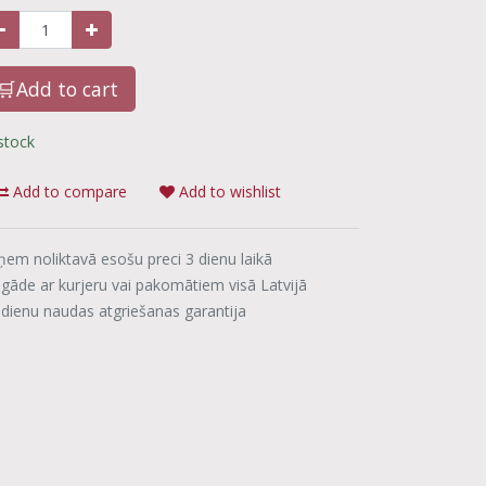
🛒Add to cart
 stock
Add to compare
Add to wishlist
ņem noliktavā esošu preci 3 dienu laikā
egāde ar kurjeru vai pakomātiem visā Latvijā
 dienu naudas atgriešanas garantija