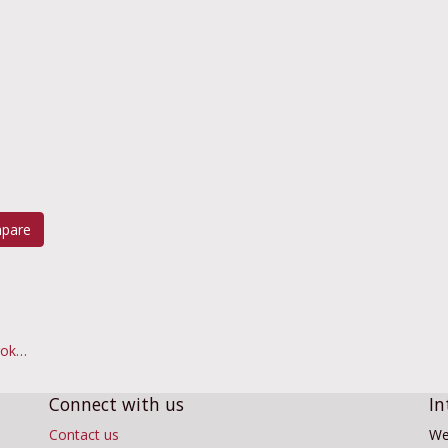
pare
Desderman® Care roku dezinfekcijas gēls 1L
Connect with us
In
Contact us
We