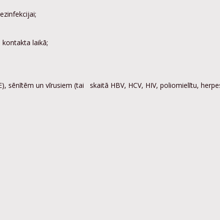
ezinfekcijai;
 kontakta laikā;
), sēnītēm un vīrusiem (tai skaitā HBV, HCV, HIV, poliomielītu, herpe