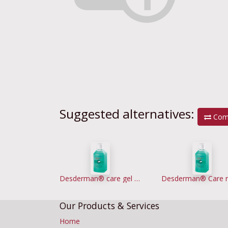
Suggested alternatives:
Com
Desderman® care gel DE-FR-EN-PT 500 ml FL
Our Products & Services
Home