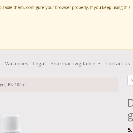
isable them, configure your browser properly. If you keep using this
g
Vacancies
Legal
Pharmacovigilance
Contact us
gel, EN 100ml
g
5