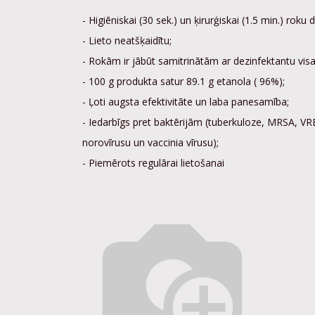
- Higiēniskai (30 sek.) un ķirurģiskai (1.5 min.) roku d
- Lieto neatšķaidītu;
- Rokām ir jābūt samitrinātām ar dezinfektantu visa
- 100 g produkta satur 89.1 g etanola ( 96%);
- Ļoti augsta efektivitāte un laba panesamība;
- Iedarbīgs pret baktērijām (tuberkuloze, MRSA, VRE
norovīrusu un vaccinia vīrusu);
- Piemērots regulārai lietošanai