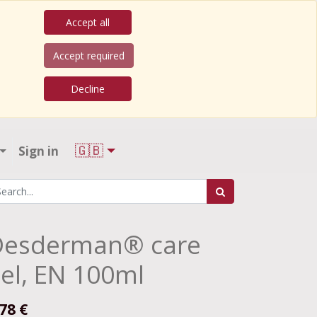
Accept all
Accept required
Decline
🇬🇧
Sign in
Desderman® care
el, EN 100ml
.78
€