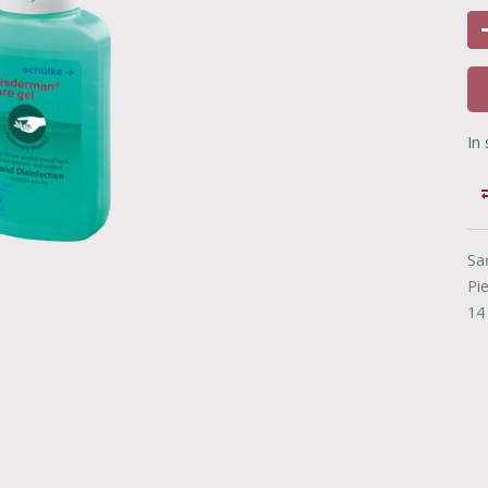
In
Sa
Pi
14