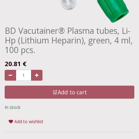
BD Vacutainer® Plasma tubes, Li-
Hp (Lithium Heparin), green, 4 ml,
100 pcs.
20.81
€
🛒Add to cart
In stock
Add to wishlist