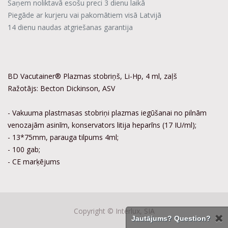
Saņem noliktavā esošu preci 3 dienu laikā
Piegāde ar kurjeru vai pakomātiem visā Latvijā
14 dienu naudas atgriešanas garantija
BD Vacutainer® Plazmas stobriņš, Li-Hp, 4 ml, zaļš
Ražotājs: Becton Dickinson, ASV
- Vakuuma plastmasas stobriņi plazmas iegūšanai no pilnām
venozajām asinīm, konservators litija heparīns (17 IU/ml);
- 13*75mm, parauga tilpums 4ml;
- 100 gab;
- CE marķējums
Copyright ©
Interlux, SIA
Jautājums? Question?