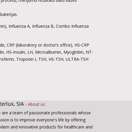
s procesu, mērījumu rezultātu datu bāzes
baterijas.
min), Influenza A, Influenza B, Combo Influenza
ide, CRP (laboratory or doctor’s office), HS-CRP
ulin, HS-Insulin, LH, Microalbumin, Myoglobin, NT-
Transferrin, Troponin I, TSH, HS-TSH, ULTRA-TSH
terlux, SIA
-
About us
 are a team of passionate professionals whose
sion is to improve everyone's life by offering
dern and innovative products for healthcare and