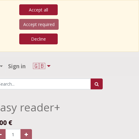
Accept all
Accept required
Decline
🇬🇧
Sign in
asy reader+
.00
€