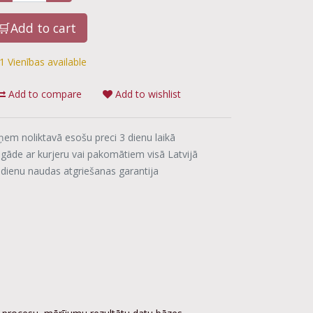
🛒Add to cart
1 Vienības available
Add to compare
Add to wishlist
ņem noliktavā esošu preci 3 dienu laikā
egāde ar kurjeru vai pakomātiem visā Latvijā
 dienu naudas atgriešanas garantija