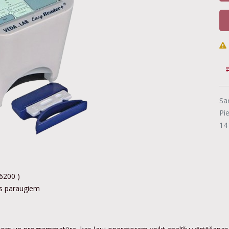
Sa
Pi
14
6200 )
ins paraugiem