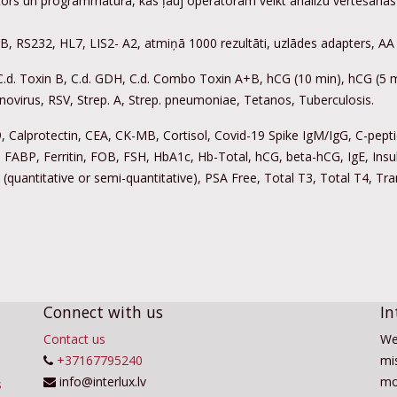
zators un programmatūra, kas ļauj operatoram veikt analīžu vērtēšana
 B, RS232, HL7, LIS2- A2, atmiņā 1000 rezultāti, uzlādes adapters, AA 
A, C.d. Toxin B, C.d. GDH, C.d. Combo Toxin A+B, hCG (10 min), hCG (5 
ovirus, RSV, Strep. A, Strep. pneumoniae, Tetanos, Tuberculosis.
-9, Calprotectin, CEA, CK-MB, Cortisol, Covid-19 Spike IgM/IgG, C-pept
r, FABP, Ferritin, FOB, FSH, HbA1c, Hb-Total, hCG, beta-hCG, IgE, Ins
A (quantitative or semi-quantitative), PSA Free, Total T3, Total T4, 
Connect with us
In
Contact us
We
+37167795240
mis
info@interlux.lv
mo