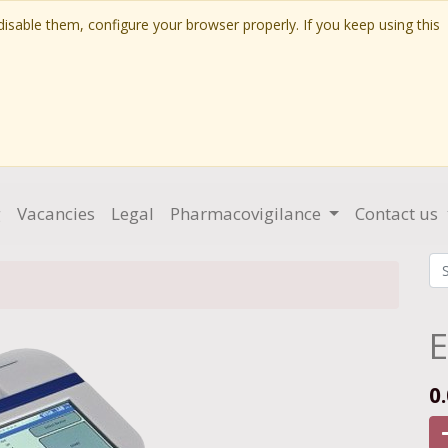
isable them, configure your browser properly. If you keep using this
g
Vacancies
Legal
Pharmacovigilance
Contact us
E
0