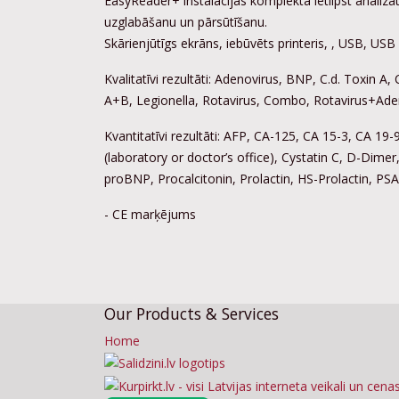
EasyReader+ instalācijas komplektā ietilpst anali
uzglabāšanu un pārsūtīšanu.
Skārienjūtīgs ekrāns, iebūvēts printeris, , USB, USB
Kvalitatīvi rezultāti: Adenovirus, BNP, C.d. Toxin 
A+B, Legionella, Rotavirus, Combo, Rotavirus+Aden
Kvantitatīvi rezultāti: AFP, CA-125, CA 15-3, CA 19
(laboratory or doctor’s office), Cystatin C, D-Dime
proBNP, Procalcitonin, Prolactin, HS-Prolactin, PS
- CE marķējums
Our Products & Services
Home