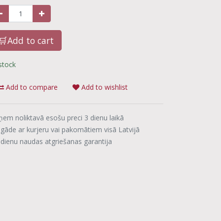
🛒Add to cart
 stock
Add to compare
Add to wishlist
ņem noliktavā esošu preci 3 dienu laikā
egāde ar kurjeru vai pakomātiem visā Latvijā
 dienu naudas atgriešanas garantija