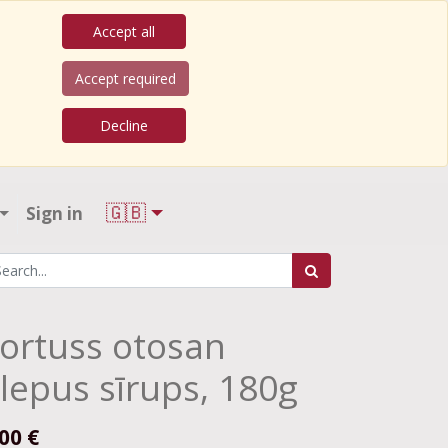
Accept all
Accept required
Decline
🇬🇧
Sign in
ortuss otosan
lepus sīrups, 180g
.00
€