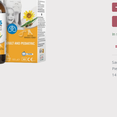
In
Sa
Pi
14