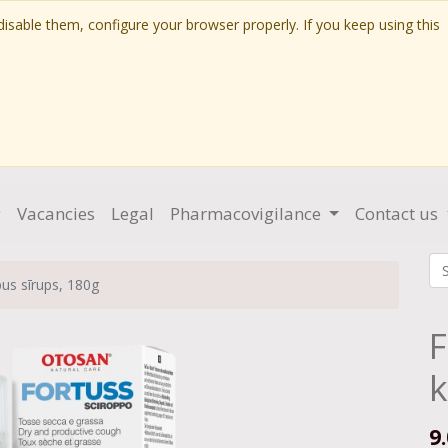
isable them, configure your browser properly. If you keep using this
g
Vacancies
Legal
Pharmacovigilance
Contact us
us sīrups, 180g
F
k
9