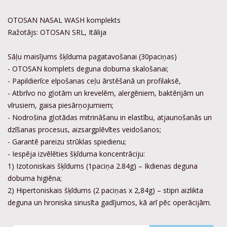
OTOSAN NASAL WASH komplekts
Ražotājs: OTOSAN SRL, Itālija
Sāļu maisījums šķīduma pagatavošanai (30paciņas)
- OTOSAN komplets deguna dobuma skalošanai;
- Papildierīce elpošanas ceļu ārstēšanā un profilaksē,
- Atbrīvo no gļotām un krevelēm, alergēniem, baktērijām un
vīrusiem, gaisa piesārņojumiem;
- Nodrošina gļotādas mitrināšanu in elastību, atjaunošanās un
dzīšanas procesus, aizsargplēvītes veidošanos;
- Garantē pareizu strūklas spiedienu;
- Iespēja izvēlēties šķīduma koncentrāciju:
1) Izotoniskais šķīdums (1paciņa 2.84g) – Ikdienas deguna
dobuma higiēna;
2) Hipertoniskais šķīdums (2 paciņas x 2,84g) – stipri aizlikta
deguna un hroniska sinusīta gadījumos, kā arī pēc operācijām.