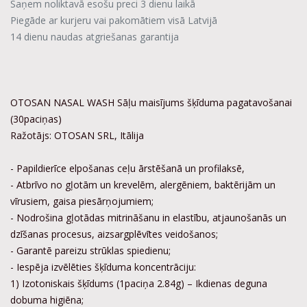
Saņem noliktavā esošu preci 3 dienu laikā
Piegāde ar kurjeru vai pakomātiem visā Latvijā
14 dienu naudas atgriešanas garantija
OTOSAN NASAL WASH Sāļu maisījums šķīduma pagatavošanai
(30paciņas)
Ražotājs: OTOSAN SRL, Itālija
- Papildierīce elpošanas ceļu ārstēšanā un profilaksē,
- Atbrīvo no gļotām un krevelēm, alergēniem, baktērijām un
vīrusiem, gaisa piesārņojumiem;
- Nodrošina gļotādas mitrināšanu in elastību, atjaunošanās un
dzīšanas procesus, aizsargplēvītes veidošanos;
- Garantē pareizu strūklas spiedienu;
- Iespēja izvēlēties šķīduma koncentrāciju:
1) Izotoniskais šķīdums (1paciņa 2.84g) – Ikdienas deguna
dobuma higiēna;