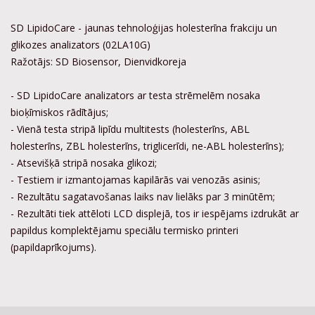
SD LipidoCare - jaunas tehnoloģijas holesterīna frakciju un
glikozes analizators (02LA10G)
Ražotājs: SD Biosensor, Dienvidkoreja
- SD LipidoCare analizators ar testa strēmelēm nosaka
bioķīmiskos rādītājus;
- Vienā testa stripā lipīdu multitests (holesterīns, ABL
holesterīns, ZBL holesterīns, triglicerīdi, ne-ABL holesterīns);
- Atsevišķā stripā nosaka glikozi;
- Testiem ir izmantojamas kapilārās vai venozās asinis;
- Rezultātu sagatavošanas laiks nav lielāks par 3 minūtēm;
- Rezultāti tiek attēloti LCD displejā, tos ir iespējams izdrukāt ar
papildus komplektējamu speciālu termisko printeri
(papildaprīkojums).