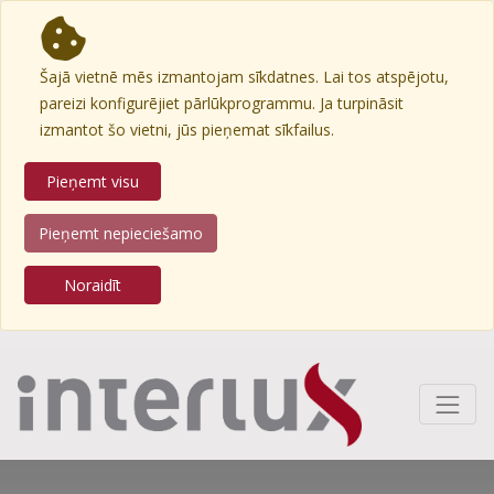
Šajā vietnē mēs izmantojam sīkdatnes. Lai tos atspējotu,
pareizi konfigurējiet pārlūkprogrammu. Ja turpināsit
izmantot šo vietni, jūs pieņemat sīkfailus.
Pieņemt visu
Pieņemt nepieciešamo
Noraidīt