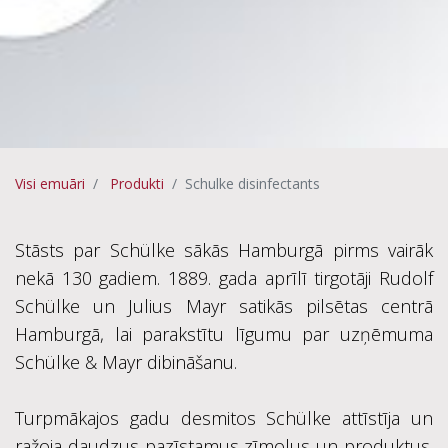
Visi emuāri
Produkti
Schulke disinfectants
Stāsts par Schülke sākās Hamburgā pirms vairāk
nekā 130 gadiem. 1889. gada aprīlī tirgotāji Rudolf
Schülke un Julius Mayr satikās pilsētas centrā
Hamburgā, lai parakstītu līgumu par uzņēmuma
Schülke & Mayr dibināšanu.
Turpmākajos gadu desmitos Schülke attīstīja un
ražoja daudzus pazīstamus zīmolus un produktus.