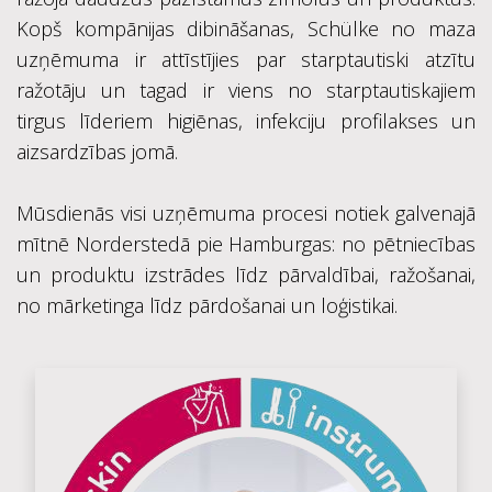
Kopš kompānijas dibināšanas, Schülke no maza
uzņēmuma ir attīstījies par starptautiski atzītu
ražotāju un tagad ir viens no starptautiskajiem
tirgus līderiem higiēnas, infekciju profilakses un
aizsardzības jomā.
Mūsdienās visi uzņēmuma procesi notiek galvenajā
mītnē Norderstedā pie Hamburgas: no pētniecības
un produktu izstrādes līdz pārvaldībai, ražošanai,
no mārketinga līdz pārdošanai un loģistikai.