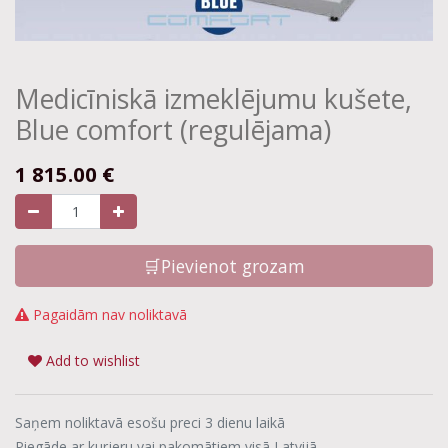
Medicīniskā izmeklējumu kušete,
Blue comfort (regulējama)
1 815.00
€
🛒Pievienot grozam
Pagaidām nav noliktavā
Add to wishlist
Saņem noliktavā esošu preci 3 dienu laikā
Piegāde ar kurjeru vai pakomātiem visā Latvijā