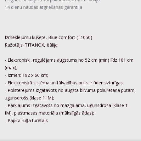
14 dienu naudas atgriešanas garantija
Izmeklējumu kušete, Blue comfort (T1050)
Ražotājs: TITANOX, Itālija
- Elektroniski, regulējams augstums no 52 cm (min) līdz 101 cm
(max);
- Izmēri: 192 x 60 cm;
- Elektroniskā sistēma un tālvadības pults ir ūdensizturīgas;
- Polsterējums izgatavots no augsta blīvuma poliuretāna putām,
ugunsdrošs (klase 1 IM);
- Pārklājums izgatavots no mazgājama, ugunsdroša (klase 1
IM), plastmasas materiāla (mākslīgās ādas);
- Papīra ruļļa turētājs