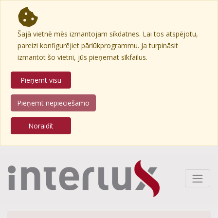
Šajā vietnē mēs izmantojam sīkdatnes. Lai tos atspējotu,
pareizi konfigurējiet pārlūkprogrammu. Ja turpināsit
izmantot šo vietni, jūs pieņemat sīkfailus.
Pieņemt visu
Pieņemt nepieciešamo
Noraidīt