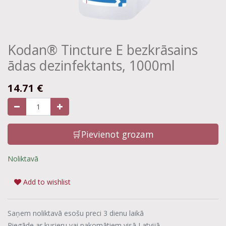
Kodan® Tincture E bezkrāsains
ādas dezinfektants, 1000ml
14.71
€
🛒Pievienot grozam
Noliktavā
Add to wishlist
Saņem noliktavā esošu preci 3 dienu laikā
Piegāde ar kurjeru vai pakomātiem visā Latvijā