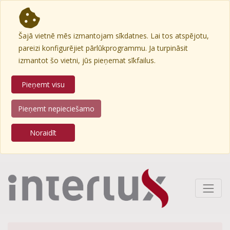
Šajā vietnē mēs izmantojam sīkdatnes. Lai tos atspējotu,
pareizi konfigurējiet pārlūkprogrammu. Ja turpināsit
izmantot šo vietni, jūs pieņemat sīkfailus.
Pieņemt visu
Pieņemt nepieciešamo
Noraidīt