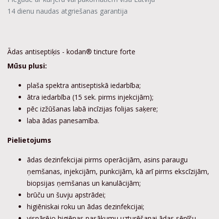
14 dienu naudas atgriešanas garantija
Ādas antiseptiķis - kodan® tincture forte
Mūsu plusi:
plaša spektra antiseptiskā iedarbība;
ātra iedarbība (15 sek. pirms injekcijām);
pēc izžūšanas labā incīzijas folijas saķere;
laba ādas panesamība.
Pielietojums
ādas dezinfekcijai pirms operācijām, asins paraugu
ņemšanas, injekcijām, punkcijām, kā arī pirms ekscīzijām,
biopsijas ņemšanas un kanulācijām;
brūču un šuvju apstrādei;
higiēniskai roku un ādas dezinfekcijai;
vispārējo higiēnas pasākumu uzturēšanai ādas sēnīšu