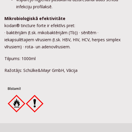
infekciju profilaksē.
Mikrobioloģiskā efektivitāte
kodan® tincture forte ir efektīvs pret:
· baktērijām (t.sk. mikobaktērijām (Tb)) · sēnītēm ·
iekapsulētajiem vīrusiem (t.sk. HBV, HIV, HCV, herpes simplex
vīrusiem) · rota- un adenovīrusiem.
Tilpums: 1000ml
Ražotājs: Schülke&Mayr GmbH, Vācija