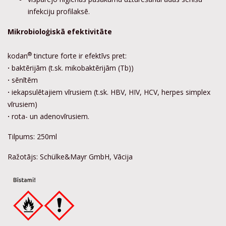
infekciju profilaksē.
Mikrobioloģiskā efektivitāte
®
kodan
tincture forte ir efektīvs pret:
·
baktērijām (t.sk. mikobaktērijām (Tb))
·
sēnītēm
·
iekapsulētajiem vīrusiem (t.sk. HBV, HIV, HCV, herpes simplex
vīrusiem)
·
rota- un adenovīrusiem.
Tilpums: 250ml
Ražotājs: Schülke&Mayr GmbH, Vācija