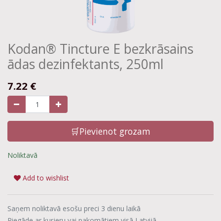
Kodan® Tincture E bezkrāsains
ādas dezinfektants, 250ml
7.22
€
🛒Pievienot grozam
Noliktavā
Add to wishlist
Saņem noliktavā esošu preci 3 dienu laikā
Piegāde ar kurjeru vai pakomātiem visā Latvijā