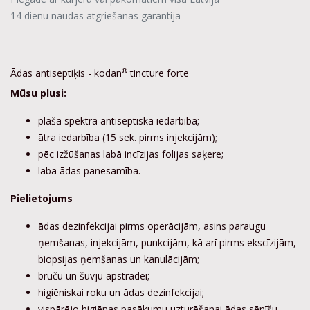
14 dienu naudas atgriešanas garantija
®
Ādas antiseptiķis - kodan
tincture forte
Mūsu plusi:
plaša spektra antiseptiskā iedarbība;
ātra iedarbība (15 sek. pirms injekcijām);
pēc izžūšanas labā incīzijas folijas saķere;
laba ādas panesamība.
Pielietojums
ādas dezinfekcijai pirms operācijām, asins paraugu
ņemšanas, injekcijām, punkcijām, kā arī pirms ekscīzijām,
biopsijas ņemšanas un kanulācijām;
brūču un šuvju apstrādei;
higiēniskai roku un ādas dezinfekcijai;
vispārējo higiēnas pasākumu uzturēšanai ādas sēnīšu