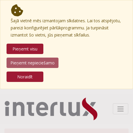
Šajā vietnē mēs izmantojam sīkdatnes. Lai tos atspējotu,
pareizi konfigurējiet pārlūkprogrammu. Ja turpināsit
izmantot šo vietni, jūs pieņemat sīkfailus.
Pieņemt visu
Pieņemt nepieciešamo
Noraidīt