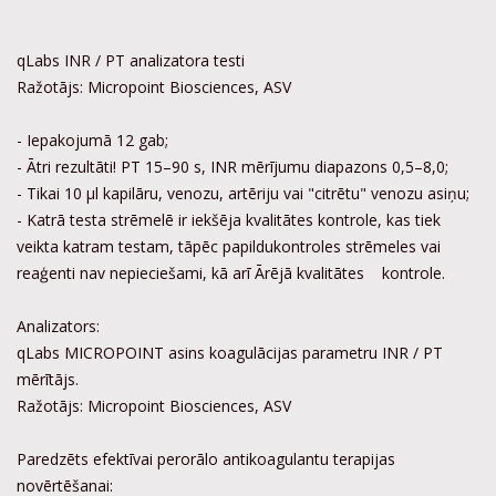
qLabs INR / PT analizatora testi
Ražotājs: Micropoint Biosciences, ASV
- Iepakojumā 12 gab;
- Ātri rezultāti! PT 15–90 s, INR mērījumu diapazons 0,5–8,0;
- Tikai 10 μl kapilāru, venozu, artēriju vai "citrētu" venozu asiņu;
- Katrā testa strēmelē ir iekšēja kvalitātes kontrole, kas tiek
veikta katram testam, tāpēc papildukontroles strēmeles vai
reaģenti nav nepieciešami, kā arī Ārējā kvalitātes kontrole.
Analizators:
qLabs MICROPOINT asins koagulācijas parametru INR / PT
mērītājs.
Ražotājs: Micropoint Biosciences, ASV
Paredzēts efektīvai perorālo antikoagulantu terapijas
novērtēšanai: