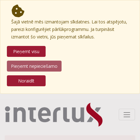
Šajā vietnē mēs izmantojam sīkdatnes. Lai tos atspējotu,
pareizi konfigurējiet pārlūkprogrammu. Ja turpināsit
izmantot šo vietni, jūs pieņemat sīkfailus.
Pieņemt visu
Pieņemt nepieciešamo
Noraidīt