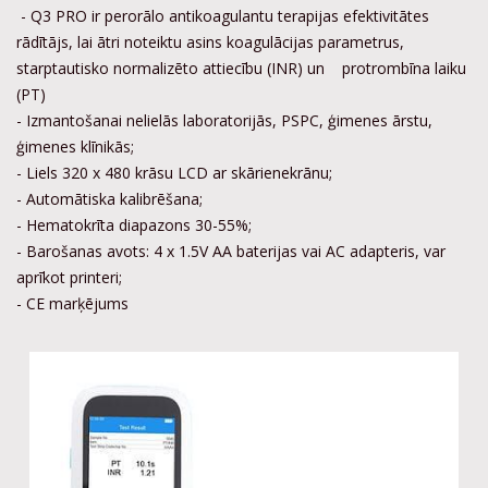
- Q3 PRO ir perorālo antikoagulantu terapijas efektivitātes
rādītājs, lai ātri noteiktu asins koagulācijas parametrus,
starptautisko normalizēto attiecību (INR) un protrombīna laiku
(PT)
- Izmantošanai nelielās laboratorijās, PSPC, ģimenes ārstu,
ģimenes klīnikās;
- Liels 320 x 480 krāsu LCD ar skārienekrānu;
- Automātiska kalibrēšana;
- Hematokrīta diapazons 30-55%;
- Barošanas avots: 4 x 1.5V AA baterijas vai AC adapteris, var
aprīkot printeri;
- CE marķējums