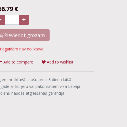
66.79
€
🛒Pievienot grozam
Pagaidām nav noliktavā
Add to compare
Add to wishlist
ņem noliktavā esošu preci 3 dienu laikā
egāde ar kurjeru vai pakomātiem visā Latvijā
 dienu naudas atgriešanas garantija