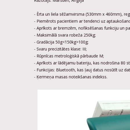
Ražotājs: Marsden, Anglija
- Ērta un liela sēžamvirsma (530mm x 460mm), regul
- Piemērots pacientiem ar tendenci uz aptaukošan
- Aprīkots ar bremzēm, nofiksēšanas funkciju un pap
- Maksimālā svara robeža 250kg;
- Gradācija 50g<150kg>100g;
- Svaru precizitātes klase: III;
- Rūpnīcas metroloģiskā pārbaude M;
- Aprīkots ar lādējamu bateriju, kas nodrošina 80 s
- Funkcijas: Bluetooth, kas ļauj datus nosūtīt uz dat
- Ķermeņa masas noteikšanas indekss.