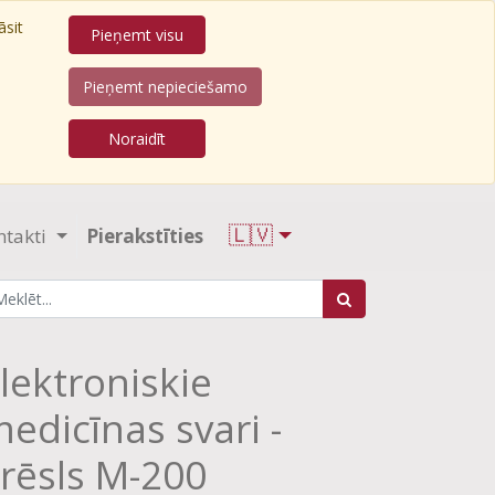
āsit
Pieņemt visu
Pieņemt nepieciešamo
Noraidīt
🇱🇻
ntakti
Pierakstīties
lektroniskie
edicīnas svari -
rēsls M-200