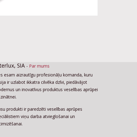
terlux, SIA
-
Par mums
s esam aizrautīgu profesionāļu komanda, kuru
ija ir uzlabot ikkatra cilvēka dzīvi, piedāvājot
dernus un inovatīvus produktus veselības aprūpei
zinātnei.
su produkti ir paredzēti veselības aprūpes
eciālistiem viņu darba atvieglošanai un
timizēšanai.