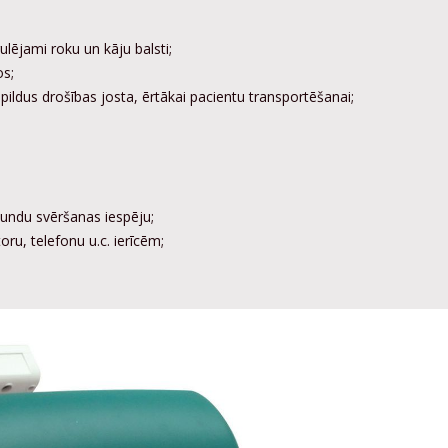
ējami roku un kāju balsti;
os;
ildus drošības josta, ērtākai pacientu transportēšanai;
tundu svēršanas iespēju;
oru, telefonu u.c. ierīcēm;