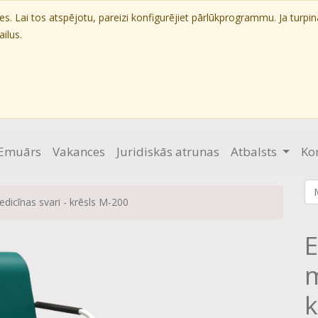
. Lai tos atspējotu, pareizi konfigurējiet pārlūkprogrammu. Ja turpin
ilus.
Emuārs
Vakances
Juridiskās atrunas
Atbalsts
Ko
edicīnas svari - krēsls M-200
E
m
k