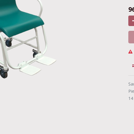
9
Sa
Pi
14