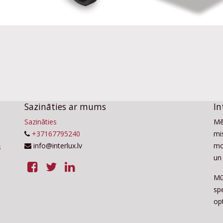
Sazināties ar mums
In
Sazināties
Mē
+37167795240
mis
info@interlux.lv
mo
un 
Mū
sp
op