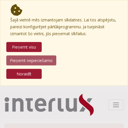
Šajā vietnē mēs izmantojam sīkdatnes. Lai tos atspējotu,
pareizi konfigurējiet pārlūkprogrammu. Ja turpināsit
izmantot šo vietni, jūs pieņemat sīkfailus.
Pieņemt visu
Pieņemt nepieciešamo
Noraidīt