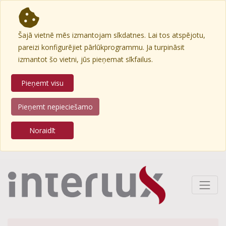
Šajā vietnē mēs izmantojam sīkdatnes. Lai tos atspējotu,
pareizi konfigurējiet pārlūkprogrammu. Ja turpināsit
izmantot šo vietni, jūs pieņemat sīkfailus.
Pieņemt visu
Pieņemt nepieciešamo
Noraidīt