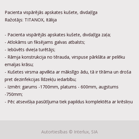
Pacienta vispārējās apskates kušete, divdaļīga
Ražotājs: TITANOX, Itālija
- Pacienta vispārējās apskates kušete, divdaļīga zaļa;
- Atlokāms un fiksējams galvas atbalsts;
- Iebūvēts dvieļa turētājs;
- Rāmja konstrukcija no tērauda, virspuse pārklāta ar pelēku
emaljas krāsu;
- Kušetes virsma apvilkta ar mākslīgo ādu, tā ir tīrāma un droša
pret dezinfekcijas līdzekļu iedarbību;
- Izmēri: garums -1700mm, platums - 600mm, augstums
-750mm;
- Pēc atsevišķa pasūtījuma tiek papildus komplektēta ar krēsliņu
Autortiesības ©
Interlux, SIA