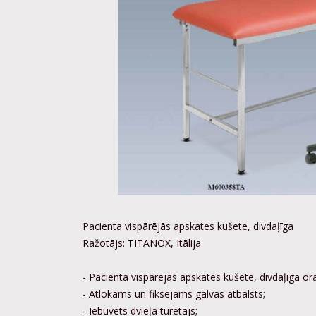
Pacienta vispārējās apskates kušete, divdaļīga
Ražotājs: TITANOX, Itālija
- Pacienta vispārējās apskates kušete, divdaļīga or
- Atlokāms un fiksējams galvas atbalsts;
- Iebūvēts dvieļa turētājs;