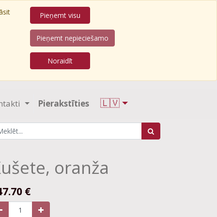
āsit
Pieņemt visu
Pieņemt nepieciešamo
Noraidīt
🇱🇻
ntakti
Pierakstīties
ušete, oranža
47.70
€