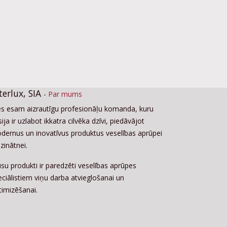
terlux, SIA
-
Par mums
s esam aizrautīgu profesionāļu komanda, kuru
ija ir uzlabot ikkatra cilvēka dzīvi, piedāvājot
dernus un inovatīvus produktus veselības aprūpei
zinātnei.
su produkti ir paredzēti veselības aprūpes
eciālistiem viņu darba atvieglošanai un
timizēšanai.