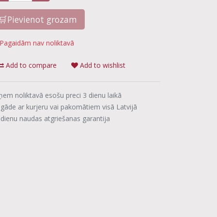
🛒Pievienot grozam
Pagaidām nav noliktavā
Add to compare
Add to wishlist
ņem noliktavā esošu preci 3 dienu laikā
egāde ar kurjeru vai pakomātiem visā Latvijā
 dienu naudas atgriešanas garantija