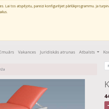
. Lai tos atspējotu, pareizi konfigurējiet pārlūkprogrammu. Ja turpin
ilus.
Emuārs
Vakances
Juridiskās atrunas
Atbalsts
Ko
nža
K
4