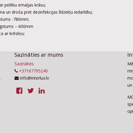
ar pelēku emaljas krāsu;
ma un droša pret dezinfekcijas līdzekļu iedarbību;
gstums -780mm;
augstums – 600mm
a ar krēsliņu
Sazināties ar mums
In
Sazināties
Mē
+37167795240
mis
info@interlux.lv
mo
un 
Mū
sp
op