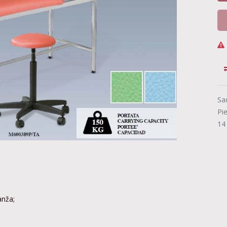
Sa
Pi
14
anža;