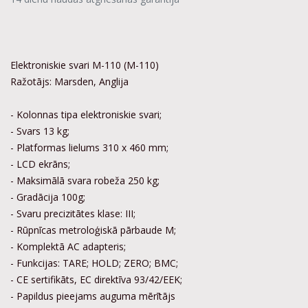
Elektroniskie svari M-110 (M-110)
Ražotājs: Marsden, Anglija
- Kolonnas tipa elektroniskie svari;
- Svars 13 kg;
- Platformas lielums 310 x 460 mm;
- LCD ekrāns;
- Maksimālā svara robeža 250 kg;
- Gradācija 100g;
- Svaru precizitātes klase: III;
- Rūpnīcas metroloģiskā pārbaude M;
- Komplektā AC adapteris;
- Funkcijas: TARE; HOLD; ZERO; BMC;
- CE sertifikāts, EC direktīva 93/42/EEK;
- Papildus pieejams auguma mērītājs