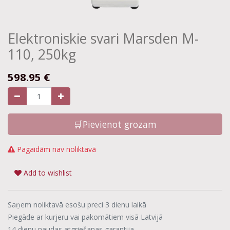
Elektroniskie svari Marsden M-
110, 250kg
598.95
€
🛒Pievienot grozam
Pagaidām nav noliktavā
Add to wishlist
Saņem noliktavā esošu preci 3 dienu laikā
Piegāde ar kurjeru vai pakomātiem visā Latvijā
14 dienu naudas atgriešanas garantija