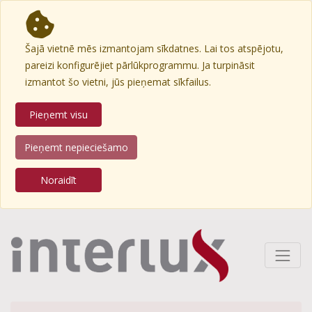
Šajā vietnē mēs izmantojam sīkdatnes. Lai tos atspējotu,
pareizi konfigurējiet pārlūkprogrammu. Ja turpināsit
izmantot šo vietni, jūs pieņemat sīkfailus.
Pieņemt visu
Pieņemt nepieciešamo
Noraidīt