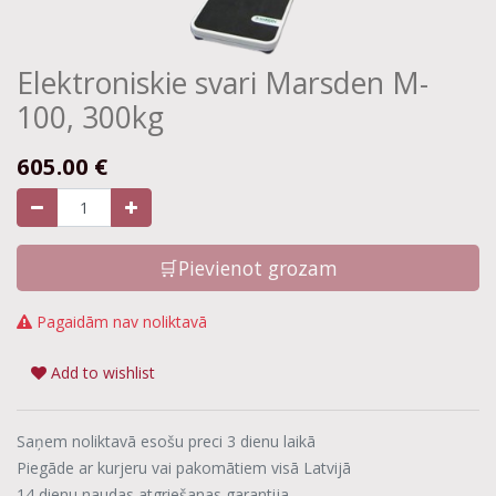
Elektroniskie svari Marsden M-
100, 300kg
605.00
€
🛒Pievienot grozam
Pagaidām nav noliktavā
Add to wishlist
Saņem noliktavā esošu preci 3 dienu laikā
Piegāde ar kurjeru vai pakomātiem visā Latvijā
14 dienu naudas atgriešanas garantija