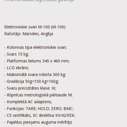
Elektroniskie svari M-100 (M-100)
Ražotājs: Marsden, Anglija
- Kolonnas tipa elektroniskie svari;
- Svars 15 kg;
- Platformas lielums 340 x 460 mm;
- LCD ekrāns;
- Maksimālā svara robeža 300 kg;
- Gradācija 50g<150 kg>100g;
- Svaru precizitātes klase: III;
- Rūpnīcas metroloģiskā pārbaude M;
- Komplektā AC adapteris;
- Funkcijas: TARE; HOLD; ZERO; BMC;
- CE sertifikāts, EC direktīva 93/42/EEK;
- Papildus pieejams auguma mērītājs