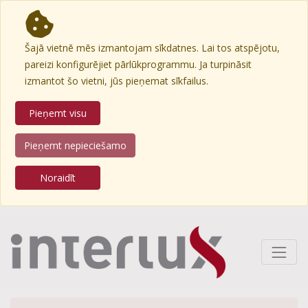
Šajā vietnē mēs izmantojam sīkdatnes. Lai tos atspējotu,
pareizi konfigurējiet pārlūkprogrammu. Ja turpināsit
izmantot šo vietni, jūs pieņemat sīkfailus.
Pieņemt visu
Pieņemt nepieciešamo
Noraidīt