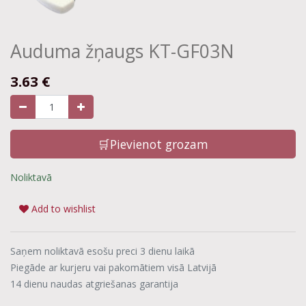
Auduma žņaugs KT-GF03N
3.63
€
🛒Pievienot grozam
Noliktavā
Add to wishlist
Saņem noliktavā esošu preci 3 dienu laikā
Piegāde ar kurjeru vai pakomātiem visā Latvijā
14 dienu naudas atgriešanas garantija