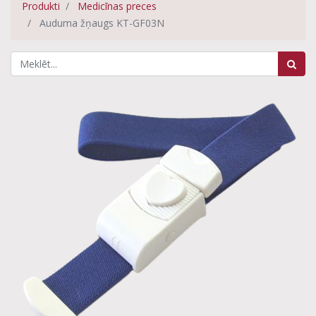
Produkti
Medicīnas preces
Auduma žņaugs KT-GF03N