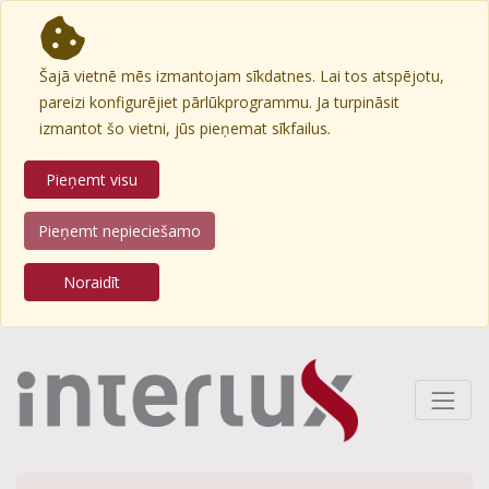
Šajā vietnē mēs izmantojam sīkdatnes. Lai tos atspējotu,
pareizi konfigurējiet pārlūkprogrammu. Ja turpināsit
izmantot šo vietni, jūs pieņemat sīkfailus.
Pieņemt visu
Pieņemt nepieciešamo
Noraidīt