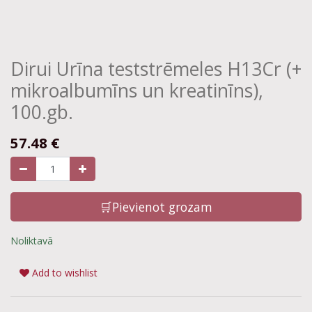
Dirui Urīna teststrēmeles H13Cr (+
mikroalbumīns un kreatinīns),
100.gb.
57.48
€
🛒Pievienot grozam
Noliktavā
Add to wishlist