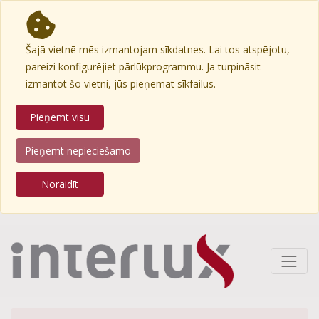
Šajā vietnē mēs izmantojam sīkdatnes. Lai tos atspējotu,
pareizi konfigurējiet pārlūkprogrammu. Ja turpināsit
izmantot šo vietni, jūs pieņemat sīkfailus.
Pieņemt visu
Pieņemt nepieciešamo
Noraidīt