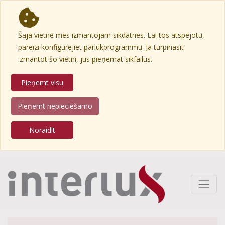
Šajā vietnē mēs izmantojam sīkdatnes. Lai tos atspējotu,
pareizi konfigurējiet pārlūkprogrammu. Ja turpināsit
izmantot šo vietni, jūs pieņemat sīkfailus.
Pieņemt visu
Pieņemt nepieciešamo
Noraidīt