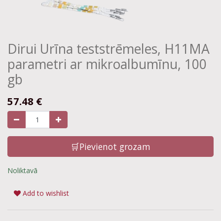
Dirui Urīna teststrēmeles, H11MA
parametri ar mikroalbumīnu, 100
gb
57.48
€
🛒Pievienot grozam
Noliktavā
Add to wishlist