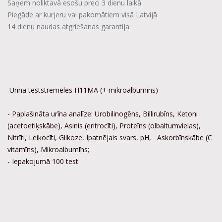
Saņem noliktavā esošu preci 3 dienu laikā
Piegāde ar kurjeru vai pakomātiem visā Latvijā
14 dienu naudas atgriešanas garantija
Urīna teststrēmeles H11MA (+ mikroalbumīns)
- Paplašināta urīna analīze: Urobilinogēns, Billirubīns, Ketoni
(acetoetiķskābe), Asinis (eritrocīti), Proteīns (olbaltumvielas),
Nitrīti, Leikocīti, Glikoze, Īpatnējais svars, pH, Askorbīnskābe (C
vitamīns), Mikroalbumīns;
- Iepakojumā 100 test