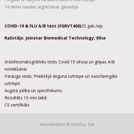
14 dienu naudas atgriešanas garantija
COVID-19 & FLU A/B test (FGRVT400)
25 gab./iep.
Ražotājs:
Joinstar Biomedical Technology, Ķīna
Imūnhromatogrāfisks tests Covid 19 vīrusa un gripas A/B
noteikšanai.
Parauga veids: Priekšējā deguna uztriepe un nazofaringāla
uztriepe.
Augsta jutība un specifiskums.
Rezultāts 15 min laikā
CE sertifikāts
Autortiesības ©
Interlux, SIA