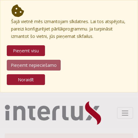
Šajā vietnē mēs izmantojam sīkdatnes. Lai tos atspējotu,
pareizi konfigurējiet pārlūkprogrammu. Ja turpināsit
izmantot šo vietni, jūs pieņemat sīkfailus.
Pieņemt visu
Pieņemt nepieciešamo
Noraidīt