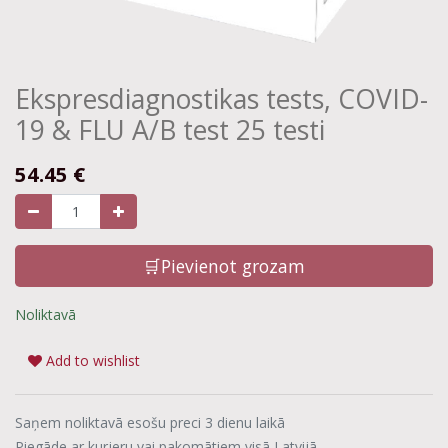
Ekspresdiagnostikas tests, COVID-
19 & FLU A/B test 25 testi
54.45
€
🛒Pievienot grozam
Noliktavā
Add to wishlist
Saņem noliktavā esošu preci 3 dienu laikā
Piegāde ar kurjeru vai pakomātiem visā Latvijā