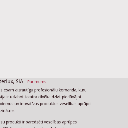
terlux, SIA
-
Par mums
s esam aizrautīgu profesionāļu komanda, kuru
ija ir uzlabot ikkatra cilvēka dzīvi, piedāvājot
dernus un inovatīvus produktus veselības aprūpei
zinātnei.
su produkti ir paredzēti veselības aprūpes