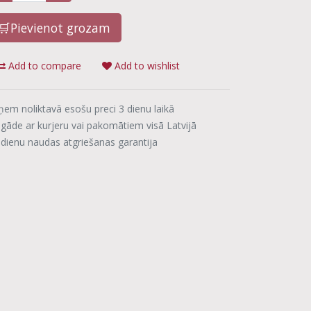
🛒Pievienot grozam
Add to compare
Add to wishlist
ņem noliktavā esošu preci 3 dienu laikā
egāde ar kurjeru vai pakomātiem visā Latvijā
 dienu naudas atgriešanas garantija