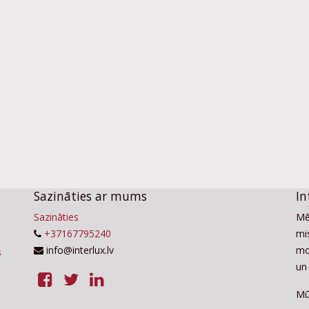
Sazināties ar mums
In
Sazināties
Mē
+37167795240
mis
info@interlux.lv
mo
un 
Mū