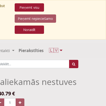
āsit
Pieņemt visu
Pieņemt nepieciešamo
Noraidīt
🇱🇻
ntakti
Pierakstīties
aliekamās nestuves
40.79
€