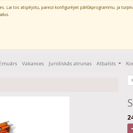
. Lai tos atspējotu, pareizi konfigurējiet pārlūkprogrammu. Ja turpin
ilus.
Emuārs
Vakances
Juridiskās atrunas
Atbalsts
Ko
S
2