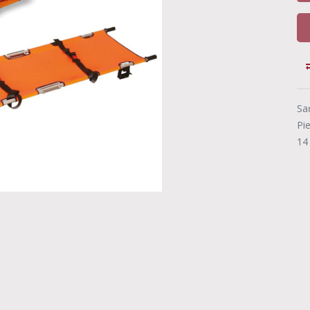
Sa
Pi
14