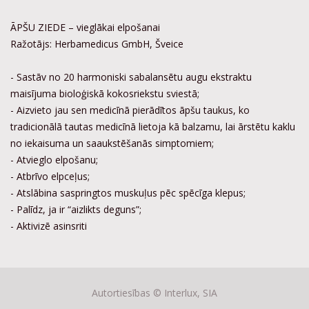
ĀPŠU ZIEDE – vieglākai elpošanai
Ražotājs: Herbamedicus GmbH, Šveice
- Sastāv no 20 harmoniski sabalansētu augu ekstraktu
maisījuma bioloģiskā kokosriekstu sviestā;
- Aizvieto jau sen medicīnā pierādītos āpšu taukus, ko
tradicionālā tautas medicīnā lietoja kā balzamu, lai ārstētu kaklu
no iekaisuma un saaukstēšanās simptomiem;
- Atvieglo elpošanu;
- Atbrīvo elpceļus;
- Atslābina saspringtos muskuļus pēc spēcīga klepus;
- Palīdz, ja ir “aizlikts deguns”;
- Aktivizē asinsriti
Autortiesības ©
Interlux, SIA