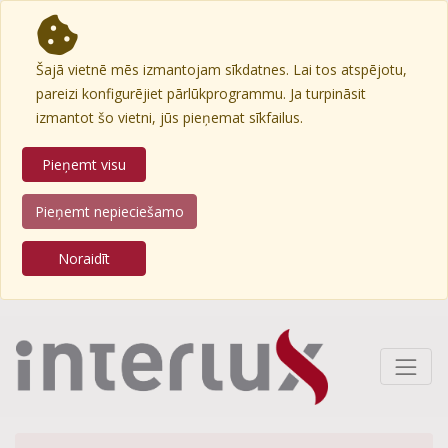
Šajā vietnē mēs izmantojam sīkdatnes. Lai tos atspējotu,
pareizi konfigurējiet pārlūkprogrammu. Ja turpināsit
izmantot šo vietni, jūs pieņemat sīkfailus.
Pieņemt visu
Pieņemt nepieciešamo
Noraidīt