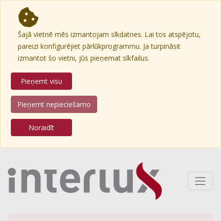
Šajā vietnē mēs izmantojam sīkdatnes. Lai tos atspējotu,
pareizi konfigurējiet pārlūkprogrammu. Ja turpināsit
izmantot šo vietni, jūs pieņemat sīkfailus.
Pieņemt visu
Pieņemt nepieciešamo
Noraidīt