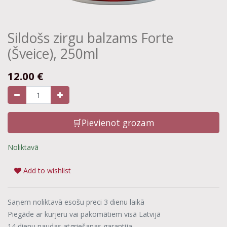
Sildošs zirgu balzams Forte
(Šveice), 250ml
12.00
€
🛒Pievienot grozam
Noliktavā
Add to wishlist
Saņem noliktavā esošu preci 3 dienu laikā
Piegāde ar kurjeru vai pakomātiem visā Latvijā
14 dienu naudas atgriešanas garantija