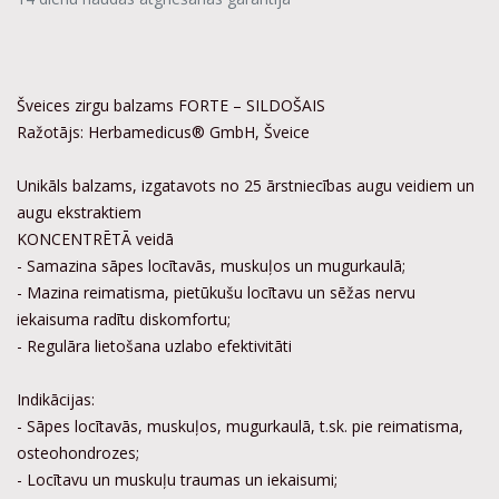
Šveices zirgu balzams FORTE – SILDOŠAIS
Ražotājs: Herbamedicus® GmbH, Šveice
Unikāls balzams, izgatavots no 25 ārstniecības augu veidiem un
augu ekstraktiem
KONCENTRĒTĀ veidā
- Samazina sāpes locītavās, muskuļos un mugurkaulā;
- Mazina reimatisma, pietūkušu locītavu un sēžas nervu
iekaisuma radītu diskomfortu;
- Regulāra lietošana uzlabo efektivitāti
Indikācijas:
- Sāpes locītavās, muskuļos, mugurkaulā, t.sk. pie reimatisma,
osteohondrozes;
- Locītavu un muskuļu traumas un iekaisumi;