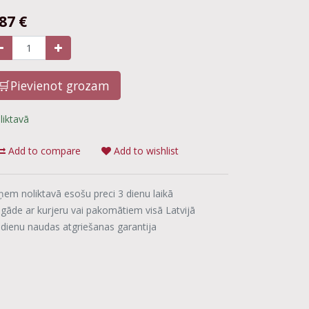
.87
€
🛒Pievienot grozam
liktavā
Add to compare
Add to wishlist
ņem noliktavā esošu preci 3 dienu laikā
egāde ar kurjeru vai pakomātiem visā Latvijā
 dienu naudas atgriešanas garantija