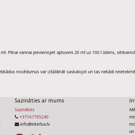
 ml. Pilnai vannai pievienojiet aptuveni 20 ml uz 100 l ūdens, sēdva
ebkādus nosēdumus var izšķīdināt saskalojot un tas nekādi neietekmē 
Sazināties ar mums
In
Sazināties
Mē
+37167795240
mis
info@interlux.lv
mo
un 