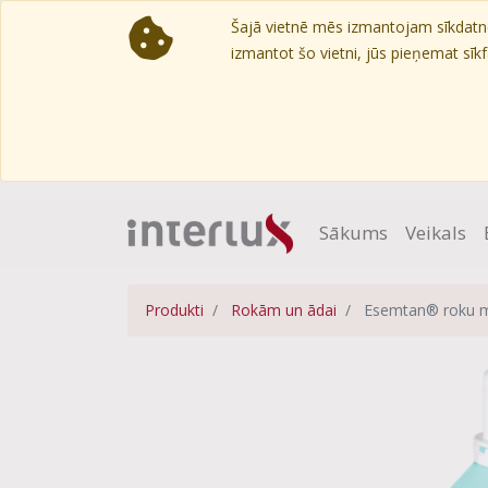
Šajā vietnē mēs izmantojam sīkdatnes
izmantot šo vietni, jūs pieņemat sīkfa
Sākums
Veikals
Produkti
Rokām un ādai
Esemtan® roku m