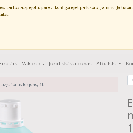
. Lai tos atspējotu, pareizi konfigurējiet pārlūkprogrammu. Ja turpin
ilus.
Emuārs
Vakances
Juridiskās atrunas
Atbalsts
Ko
azgāšanas losjons, 1L
m
1