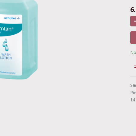
6
No
Sa
Pi
14