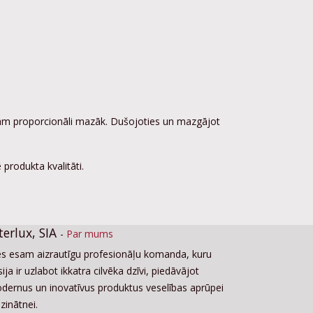
nnām proporcionāli mazāk. Dušojoties un mazgājot
produkta kvalitāti.
terlux, SIA
-
Par mums
s esam aizrautīgu profesionāļu komanda, kuru
ija ir uzlabot ikkatra cilvēka dzīvi, piedāvājot
dernus un inovatīvus produktus veselības aprūpei
zinātnei.