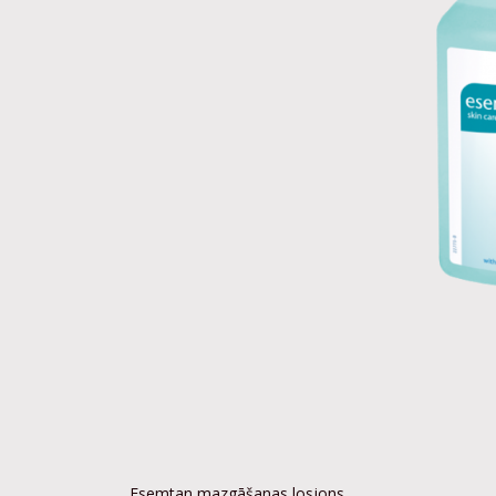
Esemtan mazgāšanas losjons