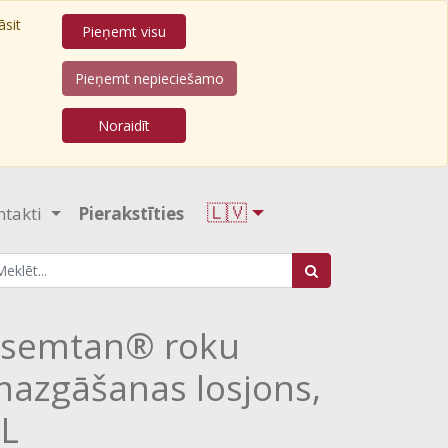
āsit
Pieņemt visu
Pieņemt nepieciešamo
Noraidīt
🇱🇻
ntakti
Pierakstīties
Esemtan® roku
azgāšanas losjons,
L