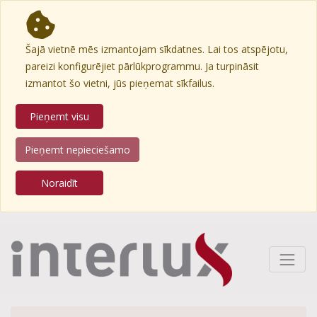
Šajā vietnē mēs izmantojam sīkdatnes. Lai tos atspējotu,
pareizi konfigurējiet pārlūkprogrammu. Ja turpināsit
izmantot šo vietni, jūs pieņemat sīkfailus.
Pieņemt visu
Pieņemt nepieciešamo
Noraidīt