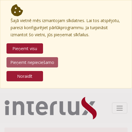
Šajā vietnē mēs izmantojam sīkdatnes. Lai tos atspējotu,
pareizi konfigurējiet pārlūkprogrammu. Ja turpināsit
izmantot šo vietni, jūs pieņemat sīkfailus.
Pieņemt visu
Pieņemt nepieciešamo
Noraidīt