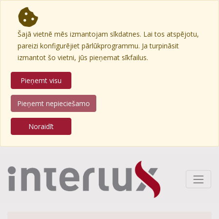
Šajā vietnē mēs izmantojam sīkdatnes. Lai tos atspējotu,
pareizi konfigurējiet pārlūkprogrammu. Ja turpināsit
izmantot šo vietni, jūs pieņemat sīkfailus.
Pieņemt visu
Pieņemt nepieciešamo
Noraidīt