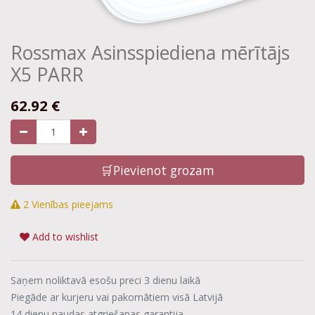
Rossmax Asinsspiediena mērītājs
X5 PARR
62.92
€
🛒Pievienot grozam
2 Vienības pieejams
Add to wishlist
Saņem noliktavā esošu preci 3 dienu laikā
Piegāde ar kurjeru vai pakomātiem visā Latvijā
14 dienu naudas atgriešanas garantija