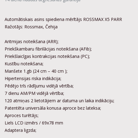
Automātiskais asins spiediena mērītājs ROSSMAX X5 PARR
Ražotājs: Rossmax, Čehija
Aritmijas noteikšana (ARR);
Priekškambaru fibrilācijas noteikšana (AFib);
Priekšlaicīgas kontrakcijas noteikšana (PC);
Kustību noteikšana;
Manšete 1.gb (24 cm – 40 cm );
Hipertensijas riska indikācija;
Pēdējo trīs rādījumu vidējā vērtība;
7 dienu AM/PM vidējā vērtība;
120 atmiņas 2 lietotājiem ar datuma un laika indikāciju;
Patentēta universāla konusa aproce bez lateksa;
Aproces turētājs;
Liels LCD izmērs / 69x78 mm
Adaptera ligzda;